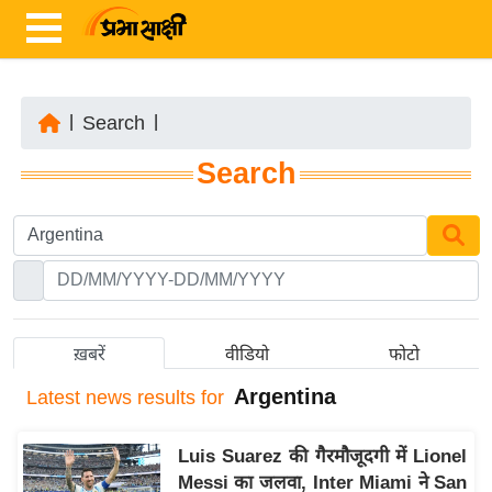
|
Search
|
ता
Search
ज़ा
ख
ब
र
रा
ष्ट्री
ख़बरें
वीडियो
फोटो
य
Argentina
Latest
news results for
अं
त
Luis Suarez की गैरमौजूदगी में Lionel
र्रा
Messi का जलवा, Inter Miami ने San
ष्ट्री