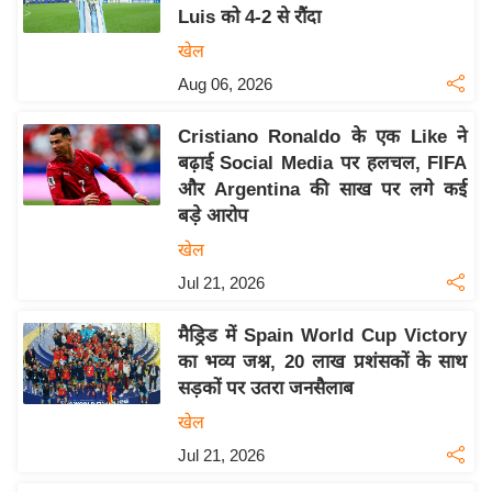
Luis को 4-2 से रौंदा
य
खेल
बि
Aug 06, 2026
ज़
ने
Cristiano Ronaldo के एक Like ने
स
बढ़ाई Social Media पर हलचल, FIFA
उ
और Argentina की साख पर लगे कई
द्यो
बड़े आरोप
ग
खेल
ज
Jul 21, 2026
ग
त
मैड्रिड में Spain World Cup Victory
वि
का भव्य जश्न, 20 लाख प्रशंसकों के साथ
शे
सड़कों पर उतरा जनसैलाब
ष
खेल
ज्ञ
Jul 21, 2026
रा