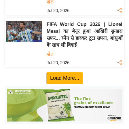
ख्सि
खेल
य
Jul 20, 2026
त
FIFA World Cup 2026 | Lionel
यं
Messi का बेनूर हुआ आखिरी सुनहरा
ग
सफर... स्पेन से हारकर टूटा सपना, आंसुओं
इं
के साथ ली विदाई
डि
खेल
या
Jul 20, 2026
सा
हि
Load More...
त्य
ज
ग
त
ऑ
टो
व