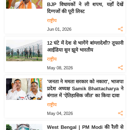
BJP विधायकों ने ली शपथ, यहाँ देखें
य
दिग्गजों की पूरी लिस्ट
बि
राष्ट्रीय
ज़
Jun 01, 2026
ने
स
12 घंटे में देश से भागेंगे बांग्लादेशी? तूफानी
उ
आईडिया सुन झूमे भारतीय
द्यो
राष्ट्रीय
ग
May 08, 2026
ज
ग
'जनता ने ममता सरकार को नकारा', भाजपा
त
प्रदेश अध्यक्ष Samik Bhattacharya ने
वि
बंगाल में 'ऐतिहासिक जीत' का किया दावा
शे
राष्ट्रीय
ष
May 04, 2026
ज्ञ
रा
West Bengal | PM Modi की रैली से