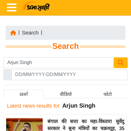
|
Search
|
ता
Search
ज़ा
ख
ब
र
रा
ष्ट्री
ख़बरें
वीडियो
फोटो
य
Arjun Singh
Latest
news results for
अं
त
बंगाल की सत्ता का महा-विस्तार! सुवेंदु
र्रा
सरकार ने बुना मंत्रियों का चक्रव्यूह, 35
ष्ट्री