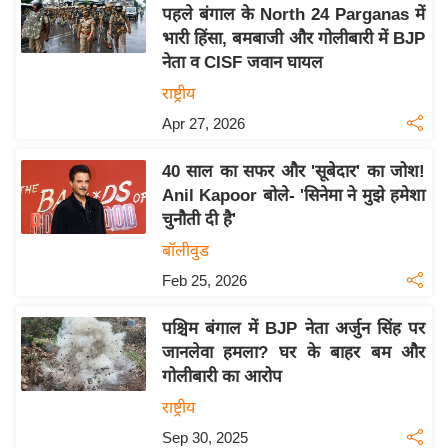
य
पहले बंगाल के North 24 Parganas में
ब
भारी हिंसा, बमबाजी और गोलीबारी में BJP
ज
नेता व CISF जवान घायल
ट
राष्ट्रीय
खे
Apr 27, 2026
ल
40 साल का सफर और 'सूबेदार' का जोश!
क्रि
Anil Kapoor बोले- 'सिनेमा ने मुझे हमेशा
के
चुनौती दी है'
ट
बॉलीवुड
I
Feb 25, 2026
P
L
पश्चिम बंगाल में BJP नेता अर्जुन सिंह पर
2
जानलेवा हमला? घर के बाहर बम और
0
गोलीबारी का आरोप
2
राष्ट्रीय
6
Sep 30, 2025
क्रा