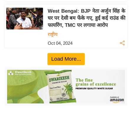
इ
West Bengal: BJP नेता अर्जुन सिंह के
म
घर पर देसी बम फेंके गए, हुई कई राउंड की
ई
फायरिंग, TMC पर लगाया आरोप
-
राष्ट्रीय
पे
Oct 04, 2024
प
र
Load More...
मि
सा
ल
बे
मि
सा
ल
श