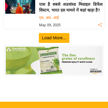
पास है सबसे अडवांस्ड मिसाइल डिफेंस
य
सिस्टम, भारत इस मामले में कहां खड़ा है?
बि
एम. आर. आई
ज़
May 09, 2025
ने
स
Load More...
उ
द्यो
ग
ज
ग
त
वि
शे
ष
ज्ञ
रा