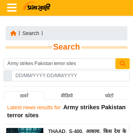
|
Search
|
ता
Search
ज़ा
ख
ब
र
रा
ष्ट्री
ख़बरें
वीडियो
फोटो
य
Army strikes Pakistan
Latest
news results for
अं
terror sites
त
र्रा
THAAD, S-400, आकाश, किस देश के
ष्ट्री