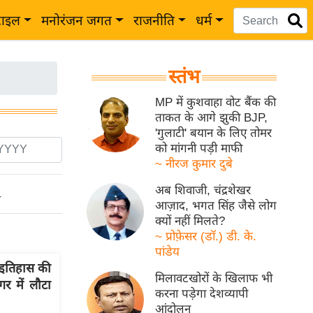
टाइल
मनोरंजन जगत
राजनीति
धर्म
स्तंभ
MP में कुशवाहा वोट बैंक की
ताकत के आगे झुकी BJP,
'गुलाटी' बयान के लिए तोमर
को मांगनी पड़ी माफी
~ नीरज कुमार दुबे
अब शिवाजी, चंद्रशेखर
ो
आज़ाद, भगत सिंह जैसे लोग
क्यों नहीं मिलते?
~ प्रोफ़ेसर (डॉ.) डी. के.
पांडेय
इतिहास की
मिलावटखोरों के खिलाफ भी
गर में लौटा
करना पड़ेगा देशव्यापी
आंदोलन