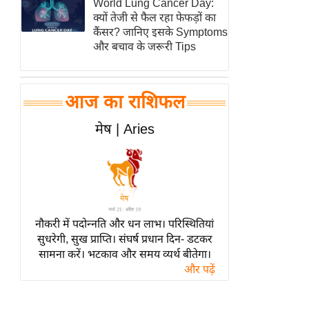
World Lung Cancer Day:
हॉलीवुड
क्यों तेजी से फैल रहा फेफड़ों का
फिल्म समीक्षा
कैंसर? जानिए इसके Symptoms
और बचाव के जरूरी Tips
Breaking
News
लाइफस्टाइल
आज का राशिफल
टेक्नॉलॉजी
मेष | Aries
ब्यूटी/फैशन
घरेलू नुस्खे
पर्यटन स्थल
फिटनेस मंत्रा
रिलेशनशिप
नौकरी में पदोन्नति और धन लाभ। परिस्थितियां
सुधरेगी, सुख प्राप्ति। संघर्ष प्रधान दिन- डटकर
राजनीति
सामना करें। भटकाव और समय व्यर्थ बीतेगा।
विश्लेषण
और पढ़ें
समसामयिक
मातृभूमि