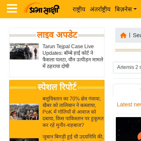
राष्ट्रीय
अंतर्राष्ट्रीय
बिज़नेस
Latest
ता
लाइव अपडेट
News
|
Se
ज़ा
in
Tarun Tejpal Case Live
ख
Updates: बॉम्बे हाई कोर्ट ने
Hindi
ब
फैसला पलटा, यौन उत्पीड़न मामले
र
में ठहराया दोषी
Hindi
राष्ट्रीय
News
स्पेशल रिपोर्ट
अंतर्राष्ट्रीय
Live
बिज़नेस
बलूचिस्तान का 70% क्षेत्र गंवाया,
Latest
ne
उद्योग
खैबर को तालिबान ने कब्जाया,
Breaking
PoK में गोलियों से आवाज को
जगत
News in
दबाया, किस पाकिस्तान पर हुकूमत
विशेषज्ञ
Hindi
कर रहे मुनीर-शहबाज?
राय
जुबान बिगड़ी हुई थी उदयनिधि की,