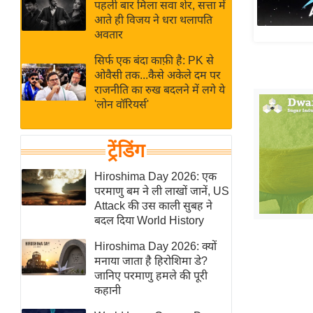
बजट
Hindi
पहली बार मिला सवा शेर, सत्ता में
आते ही विजय ने धरा थलापति
खेल
News
अवतार
क्रिकेट
सिर्फ एक बंदा काफ़ी है: PK से
Hindi
IPL
ओवैसी तक...कैसे अकेले दम पर
Videos
2026
राजनीति का रुख बदलने में लगे ये
'लोन वॉरियर्स'
क्राइम
ई-पेपर
ट्रेंडिंग
मिसाल बेमिसाल
शख्सियत
Hiroshima Day 2026: एक
परमाणु बम ने ली लाखों जानें, US
यंग इंडिया
Attack की उस काली सुबह ने
साहित्य जगत
बदल दिया World History
ऑटो वर्ल्ड
Hiroshima Day 2026: क्यों
न्यूज ब्रीफ
मनाया जाता है हिरोशिमा डे?
जानिए परमाणु हमले की पूरी
मनोरंजन जगत
कहानी
बॉलीवुड