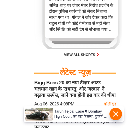
अमित शाह पर जंतर मंतर विरोध प्रदर्शन के
दौरान पुलिस कार्रवाई को लेकर निशाना
साधा गया था। गोयल ने जोर देकर कहा कि
राहुल गांधी को कोई गंभीरता से नहीं लेता
और स्थिति को सही ढंग से संभाला गया,
कोई गलत काम नहीं हुआ। यह टिप्पणी
NEET अनियमितताओं को लेकर
लोकतांत्रिक असहमति दबाने के राहुल गांधी
के आरोप के बाद आई है।
VIEW ALL SHORTS
लेटेस्ट न्यूज़
Bigg Boss 20 का नया टीज़र आउट:
सलमान खान के 'तथास्तु' और 'वरदान' ने
बढ़ाया सस्पेंस, जानें क्या होगी इस बार की थीम!
Aug 06, 2026 4:09PM
बॉलीवुड
Tarun Tejpal Case में Bombay
राहुल गांधी को कोई गंभीरता से नहीं लेता:
High Court का बड़ा फैसला, दुष्कर्म के
कांग्रेस नेता के आरोपों पर Piyush Goyal का
दोषी पूर्व संपादक को 10 साल की सख्त
पलटवार
जेल