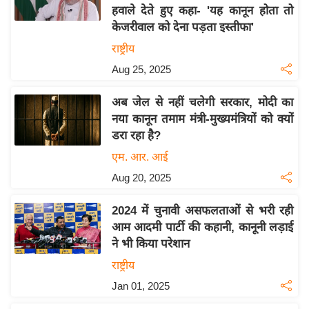
हवाले देते हुए कहा- 'यह कानून होता तो
य
केजरीवाल को देना पड़ता इस्तीफा'
बि
राष्ट्रीय
ज़
Aug 25, 2025
ने
स
अब जेल से नहीं चलेगी सरकार, मोदी का
उ
नया कानून तमाम मंत्री-मुख्यमंत्रियों को क्यों
द्यो
डरा रहा है?
ग
एम. आर. आई
ज
Aug 20, 2025
ग
त
2024 में चुनावी असफलताओं से भरी रही
वि
आम आदमी पार्टी की कहानी, कानूनी लड़ाई
शे
ने भी किया परेशान
ष
राष्ट्रीय
ज्ञ
Jan 01, 2025
रा