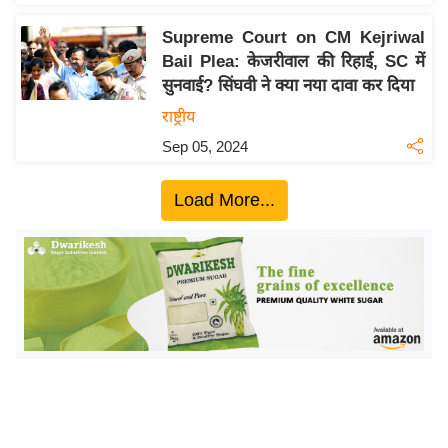
इ
Supreme Court on CM Kejriwal
म
Bail Plea: केजरीवाल की रिहाई, SC में
ई
सुनवाई? सिंघवी ने क्या नया दावा कर दिया
-
राष्ट्रीय
पे
Sep 05, 2024
प
र
Load More...
मि
सा
ल
बे
मि
सा
ल
श