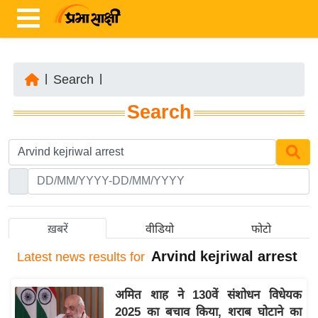
|
Search
|
ता
Search
ज़ा
ख
ब
र
रा
ष्ट्री
ख़बरें
वीडियो
फोटो
य
Arvind kejriwal arrest
Latest
news results for
अं
त
अमित शाह ने 130वें संशोधन विधेयक
र्रा
2025 का बचाव किया, शराब घोटाने का
ष्ट्री