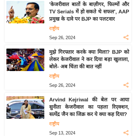
य
'केजरीवाल बातों के बाज़ीगर, फिल्मों और
ब
TV Serials में हो सकते थे सफल', AAP
ज
प्रमुख के दावे पर BJP का पलटवार
ट
राष्ट्रीय
खे
Sep 26, 2024
ल
मुझे गिरफ्तार करके क्या मिला? BJP को
क्रि
लेकर केजरीवाल ने कर दिया बड़ा खुलाला,
के
बोले- अब चिंता की बात नहीं
ट
राष्ट्रीय
I
Sep 26, 2024
P
L
Arvind Kejriwal की बेल पर आया
2
सुनीता केजरीवाल का पहला रिएक्शन,
0
सत्येंद्र जैन का जिक्र कर ये क्या कह दिया?
2
राष्ट्रीय
6
Sep 13, 2024
क्रा