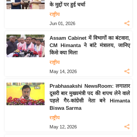
के मुद्दों पर हुई चर्चा
य
राष्ट्रीय
बि
Jun 01, 2026
ज़
ने
Assam Cabinet में विभागों का बंटवारा,
स
CM Himanta ने बांटे मंत्रालय, जानिए
उ
किसे क्या मिला
द्यो
राष्ट्रीय
ग
May 14, 2026
ज
ग
Prabhasakshi NewsRoom: लगातार
त
दूसरी बार मुख्यमंत्री पद की शपथ लेने वाले
वि
पहले गैर-कांग्रेसी नेता बने Himanta
शे
Biswa Sarma
ष
राष्ट्रीय
ज्ञ
May 12, 2026
रा