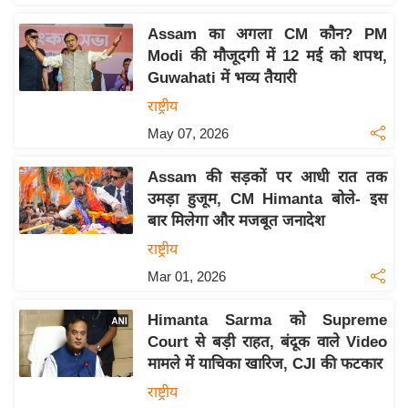
इ
Assam का अगला CM कौन? PM
म
Modi की मौजूदगी में 12 मई को शपथ,
ई
Guwahati में भव्य तैयारी
-
राष्ट्रीय
पे
May 07, 2026
प
र
Assam की सड़कों पर आधी रात तक
मि
उमड़ा हुजूम, CM Himanta बोले- इस
सा
बार मिलेगा और मजबूत जनादेश
ल
राष्ट्रीय
Mar 01, 2026
बे
मि
Himanta Sarma को Supreme
सा
Court से बड़ी राहत, बंदूक वाले Video
ल
मामले में याचिका खारिज, CJI की फटकार
श
राष्ट्रीय