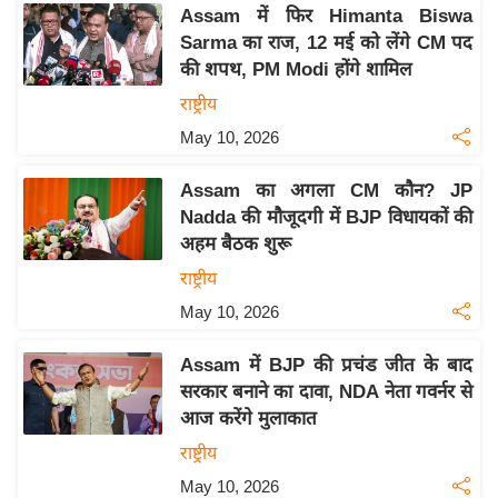
य
Assam में फिर Himanta Biswa
ब
Sarma का राज, 12 मई को लेंगे CM पद
ज
की शपथ, PM Modi होंगे शामिल
ट
राष्ट्रीय
खे
May 10, 2026
ल
Assam का अगला CM कौन? JP
क्रि
Nadda की मौजूदगी में BJP विधायकों की
के
अहम बैठक शुरू
ट
राष्ट्रीय
I
May 10, 2026
P
L
Assam में BJP की प्रचंड जीत के बाद
2
सरकार बनाने का दावा, NDA नेता गवर्नर से
0
आज करेंगे मुलाकात
2
राष्ट्रीय
6
May 10, 2026
क्रा