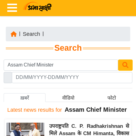
|
Search
|
ता
Search
ज़ा
ख
ब
र
रा
ष्ट्री
ख़बरें
वीडियो
फोटो
य
Assam Chief Minister
Latest
news results for
अं
त
उपराष्ट्रपति C. P. Radhakrishnan से
र्रा
मिले Assam के CM Himanta, विकास
ष्ट्री