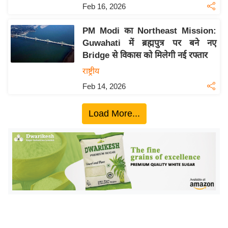
ख्सि
Feb 16, 2026
य
त
PM Modi का Northeast Mission:
Guwahati में ब्रह्मपुत्र पर बने नए
यं
Bridge से विकास को मिलेगी नई रफ्तार
ग
राष्ट्रीय
इं
डि
Feb 14, 2026
या
Load More...
सा
हि
त्य
ज
ग
त
ऑ
टो
व