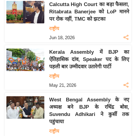
य
Calcutta High Court का बड़ा फैसला,
ब
Ritabrata Banerjee को LoP मानने
ज
पर रोक नहीं, TMC को झटका
ट
राष्ट्रीय
खे
Jun 18, 2026
ल
Kerala Assembly में BJP का
क्रि
ऐतिहासिक दांव, Speaker पद के लिए
के
पहली बार उम्मीदवार उतारेगी पार्टी
ट
राष्ट्रीय
I
May 21, 2026
P
L
West Bengal Assembly के नए
2
अध्यक्ष बने BJP के रथिंद्र बोस,
0
Suvendu Adhikari ने कुर्सी तक
2
पहुंचाया
6
राष्ट्रीय
क्रा