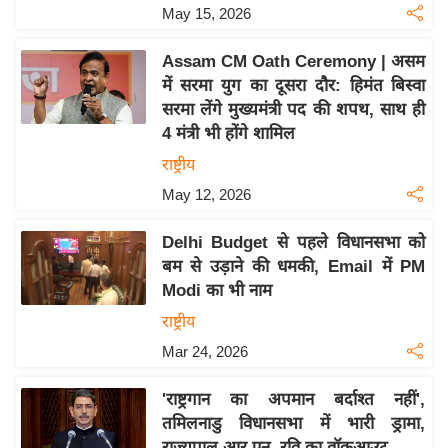
May 15, 2026
इ
म
Assam CM Oath Ceremony | असम
ई
में सरमा युग का दूसरा दौर: हिमंत बिस्वा
-
सरमा लेंगे मुख्यमंत्री पद की शपथ, साथ ही
पे
4 मंत्री भी होंगे शामिल
प
राष्ट्रीय
र
May 12, 2026
मि
सा
Delhi Budget से पहले विधानसभा को
बम से उड़ाने की धमकी, Email में PM
ल
Modi का भी नाम
बे
राष्ट्रीय
मि
Mar 24, 2026
सा
ल
'राष्ट्रगान का अपमान बर्दाश्त नहीं',
तमिलनाडु विधानसभा में भारी ड्रामा,
श
राज्यपाल आर.एन. रवि का वॉकआउट