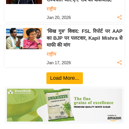
ख्सि
राष्ट्रीय
य
त
Jan 20, 2026
यं
'सिख गुरु' विवाद: FSL रिपोर्ट पर AAP
ग
का BJP पर पलटवार, Kapil Mishra से
इं
माफी की मांग
डि
राष्ट्रीय
या
Jan 17, 2026
सा
हि
Load More...
त्य
ज
ग
त
ऑ
टो
व