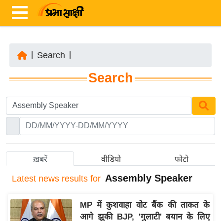
|
Search
|
ता
Search
ज़ा
ख
ब
र
रा
ष्ट्री
ख़बरें
वीडियो
फोटो
य
Assembly Speaker
Latest
news results for
अं
त
MP में कुशवाहा वोट बैंक की ताकत के
र्रा
आगे झुकी BJP, 'गुलाटी' बयान के लिए
ष्ट्री