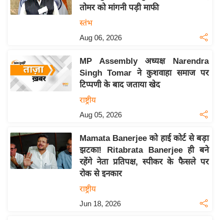
तोमर को मांगनी पड़ी माफी
य
स्तंभ
बि
Aug 06, 2026
ज़
ने
MP Assembly अध्यक्ष Narendra
स
Singh Tomar ने कुशवाहा समाज पर
उ
टिप्पणी के बाद जताया खेद
द्यो
राष्ट्रीय
ग
Aug 05, 2026
ज
ग
Mamata Banerjee को हाई कोर्ट से बड़ा
त
झटका! Ritabrata Banerjee ही बने
वि
रहेंगे नेता प्रतिपक्ष, स्पीकर के फैसले पर
शे
रोक से इनकार
ष
राष्ट्रीय
ज्ञ
Jun 18, 2026
रा