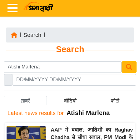
|
Search
|
ता
Search
ज़ा
ख
ब
र
रा
ष्ट्री
ख़बरें
वीडियो
फोटो
य
Atishi Marlena
Latest
news results for
अं
त
AAP में बवाल: आतिशी का Raghav
र्रा
Chadha से सीधा सवाल, PM Modi के
ष्ट्री