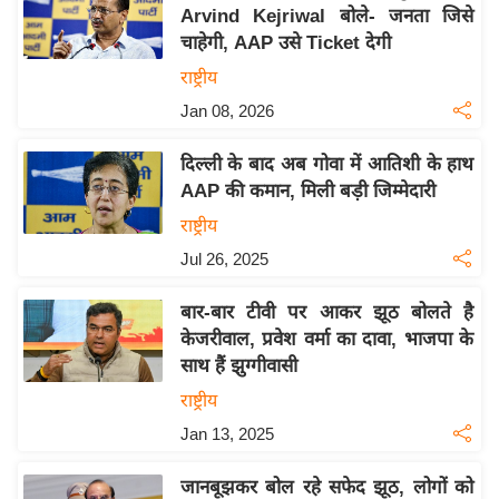
य
Arvind Kejriwal बोले- जनता जिसे
ब
चाहेगी, AAP उसे Ticket देगी
ज
राष्ट्रीय
ट
Jan 08, 2026
खे
ल
दिल्ली के बाद अब गोवा में आतिशी के हाथ
AAP की कमान, मिली बड़ी जिम्मेदारी
क्रि
के
राष्ट्रीय
ट
Jul 26, 2025
I
बार-बार टीवी पर आकर झूठ बोलते है
P
केजरीवाल, प्रवेश वर्मा का दावा, भाजपा के
L
साथ हैं झुग्गीवासी
2
राष्ट्रीय
0
2
Jan 13, 2025
6
जानबूझकर बोल रहे सफेद झूठ, लोगों को
क्रा