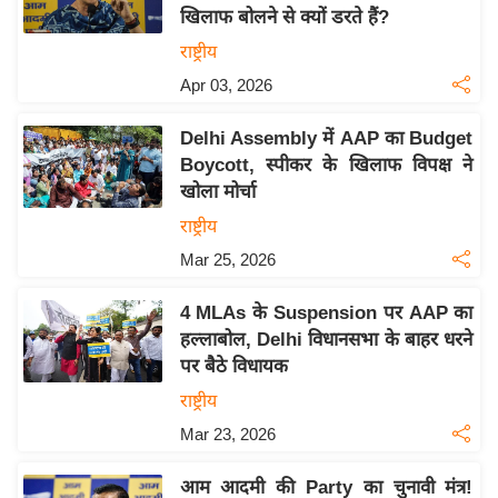
खिलाफ बोलने से क्यों डरते हैं?
य
राष्ट्रीय
बि
Apr 03, 2026
ज़
ने
Delhi Assembly में AAP का Budget
स
Boycott, स्पीकर के खिलाफ विपक्ष ने
उ
खोला मोर्चा
द्यो
राष्ट्रीय
ग
Mar 25, 2026
ज
ग
4 MLAs के Suspension पर AAP का
त
हल्लाबोल, Delhi विधानसभा के बाहर धरने
वि
पर बैठे विधायक
शे
राष्ट्रीय
ष
Mar 23, 2026
ज्ञ
रा
आम आदमी की Party का चुनावी मंत्र!