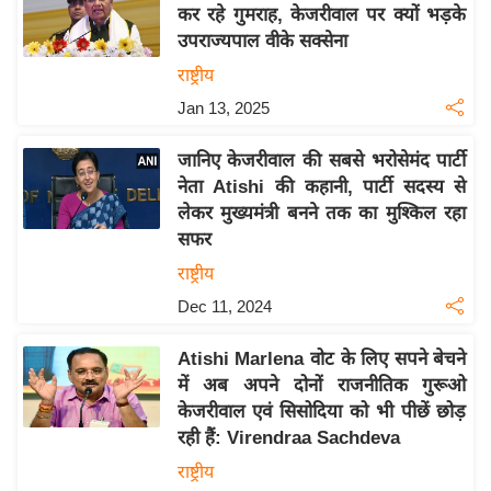
कर रहे गुमराह, केजरीवाल पर क्यों भड़के
इ
उपराज्यपाल वीके सक्सेना
म
राष्ट्रीय
ई
Jan 13, 2025
-
पे
जानिए केजरीवाल की सबसे भरोसेमंद पार्टी
प
नेता Atishi की कहानी, पार्टी सदस्य से
र
लेकर मुख्यमंत्री बनने तक का मुश्किल रहा
मि
सफर
सा
राष्ट्रीय
ल
Dec 11, 2024
बे
Atishi Marlena वोट के लिए सपने बेचने
मि
में अब अपने दोनों राजनीतिक गुरूओ
सा
केजरीवाल एवं सिसोदिया को भी पीछें छोड़
ल
रही हैं: Virendraa Sachdeva
श
राष्ट्रीय