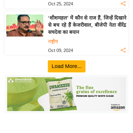
ख्सि
Oct 25, 2024
य
त
‘शीशमहल’ में कौन से राज हैं, जिन्हें दिखाने
से बच रहे हैं केजरीवाल, बीजेपी नेता वीरेंद्र
यं
सचदेवा का बयान
ग
राष्ट्रीय
इं
डि
Oct 09, 2024
या
Load More...
सा
हि
त्य
ज
ग
त
ऑ
टो
व