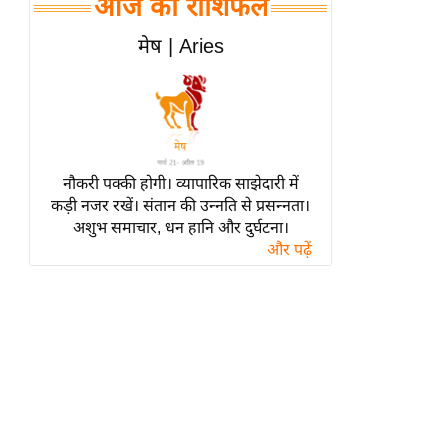
आज का राशिफल
हॉलीवुड
फिल्म समीक्षा
मेष | Aries
Breaking
News
लाइफस्टाइल
टेक्नॉलॉजी
नौकरी पक्की होगी। व्यापारिक साझेदारी में
ब्यूटी/फैशन
कड़ी नजर रखें। संतान की उन्नति से प्रसन्नता।
घरेलू नुस्खे
अशुभ समाचार, धन हानि और दुर्घटना।
और पढ़ें
पर्यटन स्थल
फिटनेस मंत्रा
रिलेशनशिप
राजनीति
विश्लेषण
समसामयिक
मातृभूमि