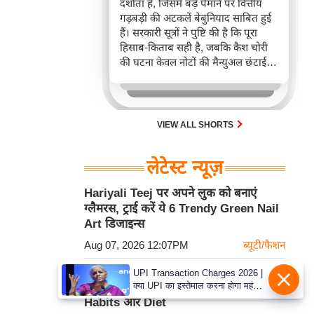
दर्शाता है, जिसमें बड़े पैमाने पर वित्तीय
गड़बड़ी की अटकलें बेबुनियाद साबित हुई
हैं। सरकारी सूत्रों ने पुष्टि की है कि पूरा
हिसाब-किताब सही है, जबकि कैश चोरी
की घटना केवल नोटों की मैन्युअल छंटाई के
दौरान हुई एक छोटी-सी परिचालन चूक थी,
जो मुख्य खातों से संबंधित नहीं है। यह
ऑडिट राम मंदिर के लिए प्राप्त धनराशि के
उचित प्रबंधन को सुनिश्चित करता है।
VIEW ALL SHORTS
लेटेस्ट न्यूज़
Hariyali Teej पर अपने लुक को बनाएं
ग्लैमरस, ट्राई करें ये 6 Trendy Green Nail
Art डिजाइन्स
Aug 07, 2026 12:07PM
ब्यूटी/फैशन
Monsoon Health Tips: सावन में कमजोर
UPI Transaction Charges 2026 |
क्या UPI का इस्तेमाल करना होगा महंगा?
Digestion को दुरुस्त रखेंगे ये Food
जानें नए संशोधन बिल और वित्त मंत्री
Habits और Diet
निर्मला सीतारमण का रुख