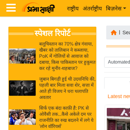
राष्ट्रीय
अंतर्राष्ट्रीय
बिज़नेस
Latest
ता
स्पेशल रिपोर्ट
News
|
Se
ज़ा
in
ख
बलूचिस्तान का 70% क्षेत्र गंवाया,
Hindi
खैबर को तालिबान ने कब्जाया,
ब
PoK में गोलियों से आवाज को
र
दबाया, किस पाकिस्तान पर हुकूमत
Hindi
कर रहे मुनीर-शहबाज?
राष्ट्रीय
News
अंतर्राष्ट्रीय
जुबान बिगड़ी हुई थी उदयनिधि की,
Live
पहली बार मिला सवा शेर, सत्ता में
बिज़नेस
आते ही विजय ने धरा थलापति
Latest
ne
उद्योग
अवतार
Breaking
जगत
News in
सिर्फ एक बंदा काफ़ी है: PK से
विशेषज्ञ
ओवैसी तक...कैसे अकेले दम पर
Hindi
राजनीति का रुख बदलने में लगे ये
राय
'लोन वॉरियर्स'