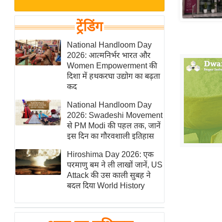
बजट
Hindi
खेल
News
ट्रेंडिंग
क्रिकेट
Hindi
National Handloom Day
IPL
2026: आत्मनिर्भर भारत और
Videos
2026
Women Empowerment की
क्राइम
दिशा में हथकरघा उद्योग का बढ़ता
कद
ई-पेपर
National Handloom Day
मिसाल बेमिसाल
2026: Swadeshi Movement
शख्सियत
से PM Modi की पहल तक, जानें
यंग इंडिया
इस दिन का गौरवशाली इतिहास
साहित्य जगत
Hiroshima Day 2026: एक
परमाणु बम ने ली लाखों जानें, US
ऑटो वर्ल्ड
Attack की उस काली सुबह ने
न्यूज ब्रीफ
बदल दिया World History
मनोरंजन जगत
बॉलीवुड