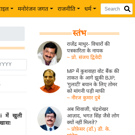
टाइल
मनोरंजन जगत
राजनीति
धर्म
स्तंभ
राजेंद्र माथुर- विचारों की
पत्रकारिता के नायक
~ प्रो. संजय द्विवेदी
MP में कुशवाहा वोट बैंक की
ताकत के आगे झुकी BJP,
'गुलाटी' बयान के लिए तोमर
ो
को मांगनी पड़ी माफी
~ नीरज कुमार दुबे
अब शिवाजी, चंद्रशेखर
में खुली
आज़ाद, भगत सिंह जैसे लोग
क्यों नहीं मिलते?
 खास!
~ प्रोफ़ेसर (डॉ.) डी. के.