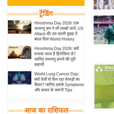
बजट
Hindi
खेल
News
ट्रेंडिंग
क्रिकेट
Hindi
Hiroshima Day 2026: एक
IPL
परमाणु बम ने ली लाखों जानें, US
Videos
2026
Attack की उस काली सुबह ने
क्राइम
बदल दिया World History
ई-पेपर
Hiroshima Day 2026: क्यों
मनाया जाता है हिरोशिमा डे?
मिसाल बेमिसाल
जानिए परमाणु हमले की पूरी
शख्सियत
कहानी
यंग इंडिया
World Lung Cancer Day:
साहित्य जगत
क्यों तेजी से फैल रहा फेफड़ों का
कैंसर? जानिए इसके Symptoms
ऑटो वर्ल्ड
और बचाव के जरूरी Tips
न्यूज ब्रीफ
मनोरंजन जगत
आज का राशिफल
बॉलीवुड