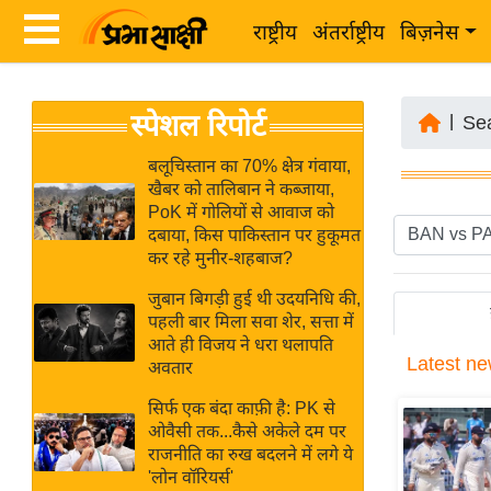
राष्ट्रीय
अंतर्राष्ट्रीय
बिज़नेस
Latest
ता
स्पेशल रिपोर्ट
News
|
Se
ज़ा
in
ख
बलूचिस्तान का 70% क्षेत्र गंवाया,
Hindi
खैबर को तालिबान ने कब्जाया,
ब
PoK में गोलियों से आवाज को
र
दबाया, किस पाकिस्तान पर हुकूमत
Hindi
कर रहे मुनीर-शहबाज?
राष्ट्रीय
News
अंतर्राष्ट्रीय
जुबान बिगड़ी हुई थी उदयनिधि की,
Live
पहली बार मिला सवा शेर, सत्ता में
बिज़नेस
आते ही विजय ने धरा थलापति
Latest
ne
उद्योग
अवतार
Breaking
जगत
News in
सिर्फ एक बंदा काफ़ी है: PK से
विशेषज्ञ
ओवैसी तक...कैसे अकेले दम पर
Hindi
राजनीति का रुख बदलने में लगे ये
राय
'लोन वॉरियर्स'