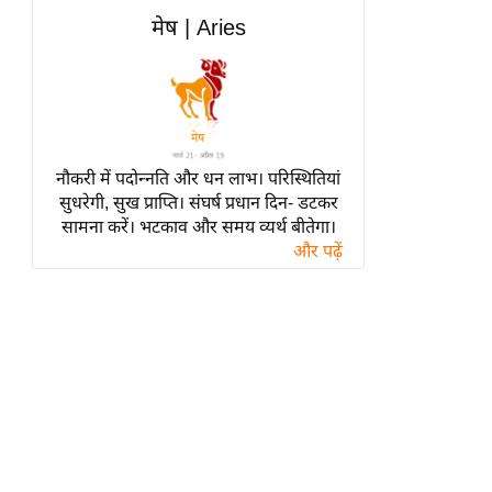
हॉलीवुड
मेष | Aries
फिल्म समीक्षा
Breaking
News
लाइफस्टाइल
नौकरी में पदोन्नति और धन लाभ। परिस्थितियां
टेक्नॉलॉजी
सुधरेगी, सुख प्राप्ति। संघर्ष प्रधान दिन- डटकर
ब्यूटी/फैशन
सामना करें। भटकाव और समय व्यर्थ बीतेगा।
घरेलू नुस्खे
और पढ़ें
पर्यटन स्थल
फिटनेस मंत्रा
रिलेशनशिप
राजनीति
विश्लेषण
समसामयिक
मातृभूमि