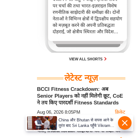
पर चर्चा की तथा भारत-इज़राइल विशेष
रणनीतिक साझेदारी की समीक्षा की। दोनों
नेताओं ने विभिन्न क्षेत्रों में द्विपक्षीय सहयोग
को मज़बूत करने की अपनी प्रतिबद्धता
दोहराई, जो क्षेत्रीय स्थिरता और विदेश
नीति में भारत के बढ़ते महत्व को रेखांकित
करता है।
VIEW ALL SHORTS
लेटेस्ट न्यूज़
BCCI Fitness Crackdown: अब
Senior Players को नहीं मिलेगी छूट, CoE
ने तय किए पारदर्शी Fitness Standards
Aug 06, 2026 8:05PM
क्रिकेट
China और Bhutan से वापस आने के
PM Modi-Netanyahu की West Asia पर
तुरंत बाद Sri Lanka पहुँचे Vikram
बात, India-Israel साझेदारी की समीक्षा की
Misri, भारत के जबरदस्त दाँव से दुनिया
हुई हैरान