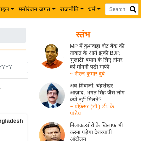
टाइल
मनोरंजन जगत
राजनीति
धर्म
स्तंभ
MP में कुशवाहा वोट बैंक की
ताकत के आगे झुकी BJP,
'गुलाटी' बयान के लिए तोमर
को मांगनी पड़ी माफी
~ नीरज कुमार दुबे
अब शिवाजी, चंद्रशेखर
ो
आज़ाद, भगत सिंह जैसे लोग
क्यों नहीं मिलते?
~ प्रोफ़ेसर (डॉ.) डी. के.
पांडेय
angladesh
मिलावटखोरों के खिलाफ भी
करना पड़ेगा देशव्यापी
आंदोलन