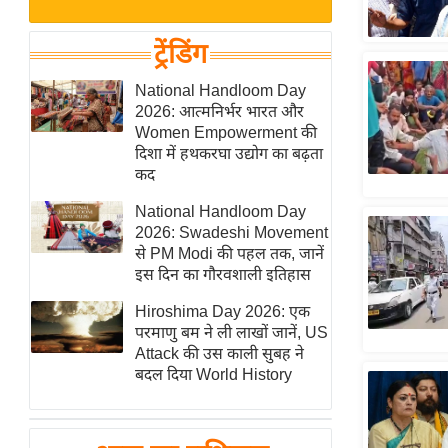
बजट
Hindi
खेल
News
ट्रेंडिंग
क्रिकेट
Hindi
National Handloom Day
IPL
2026: आत्मनिर्भर भारत और
Videos
2026
Women Empowerment की
क्राइम
दिशा में हथकरघा उद्योग का बढ़ता
कद
ई-पेपर
National Handloom Day
मिसाल बेमिसाल
2026: Swadeshi Movement
शख्सियत
से PM Modi की पहल तक, जानें
यंग इंडिया
इस दिन का गौरवशाली इतिहास
साहित्य जगत
Hiroshima Day 2026: एक
परमाणु बम ने ली लाखों जानें, US
ऑटो वर्ल्ड
Attack की उस काली सुबह ने
न्यूज ब्रीफ
बदल दिया World History
मनोरंजन जगत
बॉलीवुड