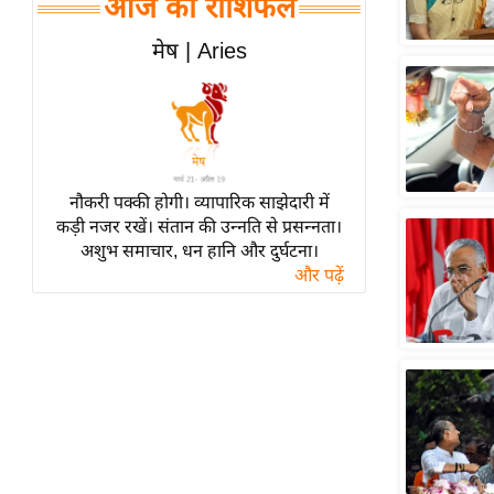
आज का राशिफल
हॉलीवुड
फिल्म समीक्षा
मेष | Aries
Breaking
News
लाइफस्टाइल
टेक्नॉलॉजी
नौकरी पक्की होगी। व्यापारिक साझेदारी में
ब्यूटी/फैशन
कड़ी नजर रखें। संतान की उन्नति से प्रसन्नता।
घरेलू नुस्खे
अशुभ समाचार, धन हानि और दुर्घटना।
और पढ़ें
पर्यटन स्थल
फिटनेस मंत्रा
रिलेशनशिप
राजनीति
विश्लेषण
समसामयिक
मातृभूमि