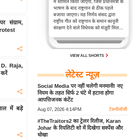
में शामिल किया जाएगा, जिसे प्रधानमंत्री के
भाषण के बाद राष्ट्रगान से ठीक पहले
बजाया जाएगा। यह निर्णय संसद द्वारा
राष्ट्रीय गीत को राष्ट्रगान के समान कानूनी
संग्राम,
संरक्षण देने वाले विधेयक को मंज़ूरी मिलने
rotest
के तुरंत बाद लिया गया है, जो इसके
अपमान को दंडनीय अपराध बनाता है।
VIEW ALL SHORTS
 D. Raja,
करें
लेटेस्ट न्यूज़
Social Media पर नहीं चलेगी मनमानी! नए
नियम के तहत सिर्फ 2 घंटे में हटाना होगा
आपत्तिजनक कंटेंट
ाल में बड़े
Aug 07, 2026 4:14PM
टेक्नॉलॉजी
#TheTraitors2 का ट्रेलर रिलीज, Karan
Johar के रियलिटी शो में दिखेगा सस्पेंस और
धोखा