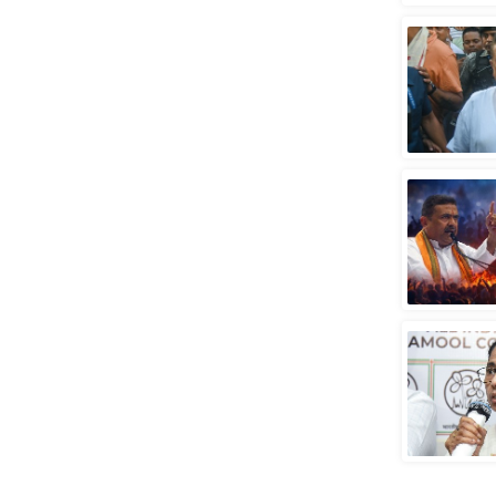
स्तंभ
एम.
आर.
आई.
चाय पर
समीक्षा
धर्म
ज्योतिष
प्रभु
महिमा/
धर्मस्थल
व्रत
त्योहार
राशिफल
विशेष