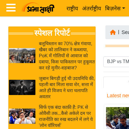
राष्ट्रीय
अंतर्राष्ट्रीय
बिज़नेस
Latest
ता
स्पेशल रिपोर्ट
News
|
Se
ज़ा
in
ख
बलूचिस्तान का 70% क्षेत्र गंवाया,
Hindi
खैबर को तालिबान ने कब्जाया,
ब
PoK में गोलियों से आवाज को
र
दबाया, किस पाकिस्तान पर हुकूमत
Hindi
कर रहे मुनीर-शहबाज?
राष्ट्रीय
News
अंतर्राष्ट्रीय
जुबान बिगड़ी हुई थी उदयनिधि की,
Live
पहली बार मिला सवा शेर, सत्ता में
बिज़नेस
आते ही विजय ने धरा थलापति
Latest
ne
उद्योग
अवतार
Breaking
जगत
News in
सिर्फ एक बंदा काफ़ी है: PK से
विशेषज्ञ
ओवैसी तक...कैसे अकेले दम पर
Hindi
राजनीति का रुख बदलने में लगे ये
राय
'लोन वॉरियर्स'