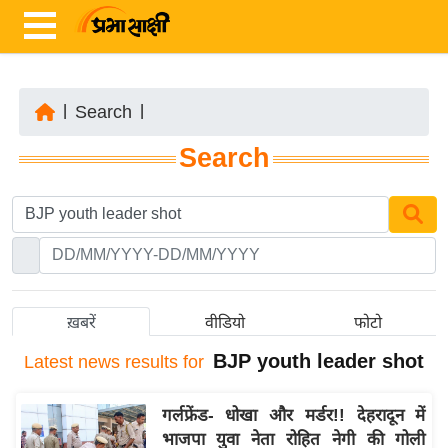
|
Search
|
ता
Search
ज़ा
ख
ब
र
रा
ष्ट्री
ख़बरें
वीडियो
फोटो
य
BJP youth leader shot
Latest
news results for
अं
त
गर्लफ्रेंड- धोखा और मर्डर!! देहरादून में
र्रा
भाजपा युवा नेता रोहित नेगी की गोली
ष्ट्री