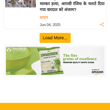
मारकर हत्या, आपसी रंजिश के चलते दिया
य
गया वारदात को अंजाम?
बि
क्राइम
ज़
Jun 04, 2025
ने
स
Load More...
उ
द्यो
ग
ज
ग
त
वि
शे
ष
ज्ञ
रा