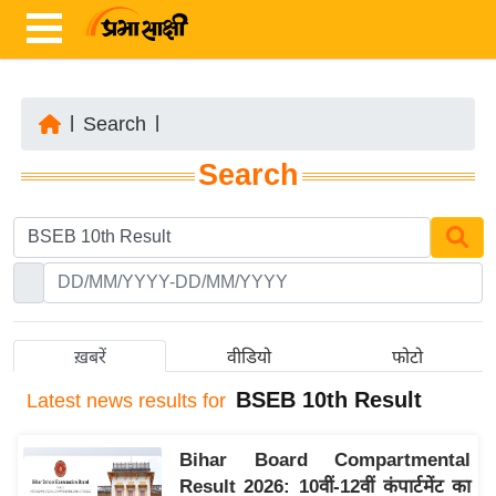
|
Search
|
ता
Search
ज़ा
ख
ब
र
रा
ष्ट्री
ख़बरें
वीडियो
फोटो
य
BSEB 10th Result
Latest
news results for
अं
त
Bihar Board Compartmental
र्रा
Result 2026: 10वीं-12वीं कंपार्टमेंट का
ष्ट्री