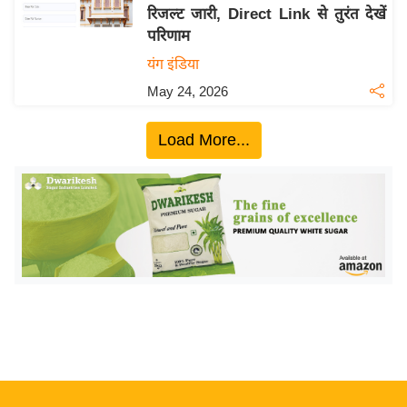
रिजल्ट जारी, Direct Link से तुरंत देखें
य
परिणाम
बि
यंग इंडिया
ज़
May 24, 2026
ने
स
Load More...
उ
द्यो
ग
ज
ग
त
वि
शे
ष
ज्ञ
रा