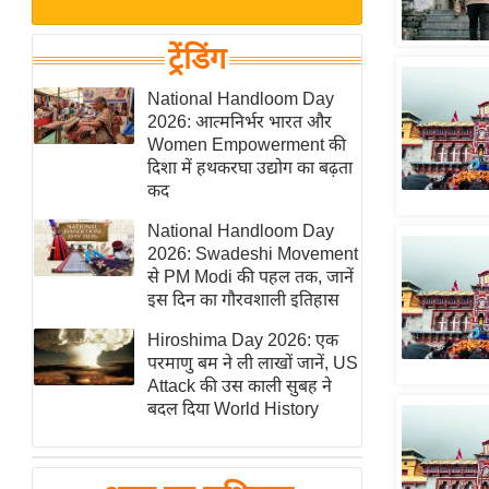
बजट
Hindi
खेल
News
ट्रेंडिंग
क्रिकेट
Hindi
National Handloom Day
IPL
2026: आत्मनिर्भर भारत और
Videos
2026
Women Empowerment की
क्राइम
दिशा में हथकरघा उद्योग का बढ़ता
कद
ई-पेपर
National Handloom Day
मिसाल बेमिसाल
2026: Swadeshi Movement
शख्सियत
से PM Modi की पहल तक, जानें
यंग इंडिया
इस दिन का गौरवशाली इतिहास
साहित्य जगत
Hiroshima Day 2026: एक
परमाणु बम ने ली लाखों जानें, US
ऑटो वर्ल्ड
Attack की उस काली सुबह ने
न्यूज ब्रीफ
बदल दिया World History
मनोरंजन जगत
बॉलीवुड