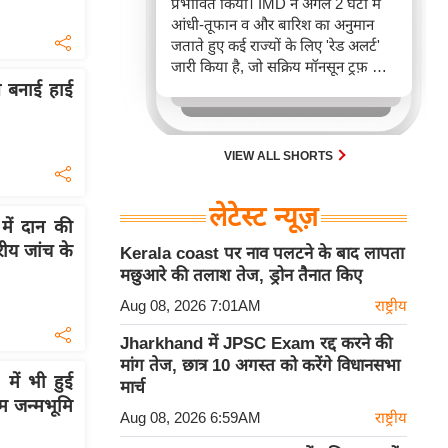
प्रभावित किया। IMD ने अगले 2 घंटों में
आंधी-तूफान व और बारिश का अनुमान
जताते हुए कई राज्यों के लिए 'रेड अलर्ट'
जारी किया है, जो सक्रिय मॉनसून ट्रफ़ और
चक्रवाती हवाओं के घेरे का परिणाम है,
ने बनाई हाई
जिससे यातायात बाधित होने के साथ-साथ
सफदरजंग अस्पताल में भी जलभराव की
स्थिति बनी।
VIEW ALL SHORTS
लेटेस्ट न्यूज़
में दान की
तरीय जांच के
Kerala coast पर नाव पलटने के बाद लापता
मछुआरे की तलाश तेज, ड्रोन तैनात किए
Aug 08, 2026 7:01AM
राष्ट्रीय
Jharkhand में JPSC Exam रद्द करने की
मांग तेज, छात्र 10 अगस्त को करेंगे विधानसभा
ें भी हुई
मार्च
ाम जन्मभूमि
Aug 08, 2026 6:59AM
राष्ट्रीय