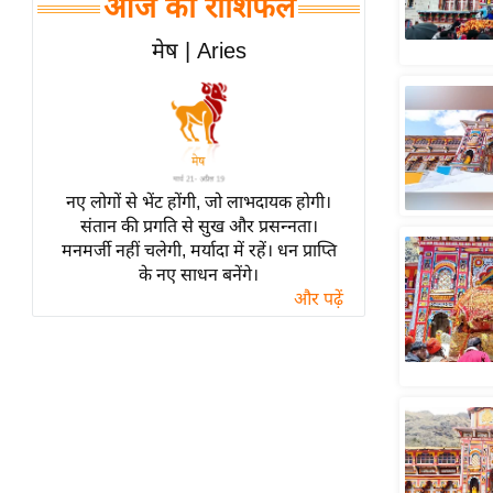
आज का राशिफल
हॉलीवुड
फिल्म समीक्षा
मेष | Aries
Breaking
News
लाइफस्टाइल
टेक्नॉलॉजी
नए लोगों से भेंट होंगी, जो लाभदायक होगी।
ब्यूटी/फैशन
संतान की प्रगति से सुख और प्रसन्नता।
घरेलू नुस्खे
मनमर्जी नहीं चलेगी, मर्यादा में रहें। धन प्राप्ति
के नए साधन बनेंगे।
पर्यटन स्थल
और पढ़ें
फिटनेस मंत्रा
रिलेशनशिप
राजनीति
विश्लेषण
समसामयिक
मातृभूमि