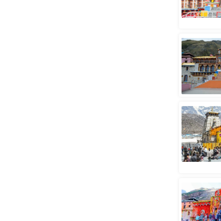
स्तंभ
एम.
आर.
आई.
चाय पर
समीक्षा
धर्म
ज्योतिष
प्रभु
महिमा/
धर्मस्थल
व्रत
त्योहार
राशिफल
विशेष