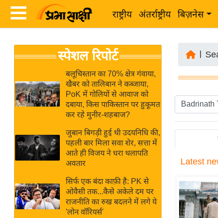
राष्ट्रीय
अंतर्राष्ट्रीय
बिज़नेस
Latest
ता
स्पेशल रिपोर्ट
News
|
Se
ज़ा
in
ख
बलूचिस्तान का 70% क्षेत्र गंवाया,
Hindi
खैबर को तालिबान ने कब्जाया,
ब
PoK में गोलियों से आवाज को
र
दबाया, किस पाकिस्तान पर हुकूमत
Hindi
कर रहे मुनीर-शहबाज?
राष्ट्रीय
News
अंतर्राष्ट्रीय
जुबान बिगड़ी हुई थी उदयनिधि की,
Live
पहली बार मिला सवा शेर, सत्ता में
बिज़नेस
आते ही विजय ने धरा थलापति
Latest
ne
उद्योग
अवतार
Breaking
जगत
News in
सिर्फ एक बंदा काफ़ी है: PK से
विशेषज्ञ
ओवैसी तक...कैसे अकेले दम पर
Hindi
राजनीति का रुख बदलने में लगे ये
राय
'लोन वॉरियर्स'