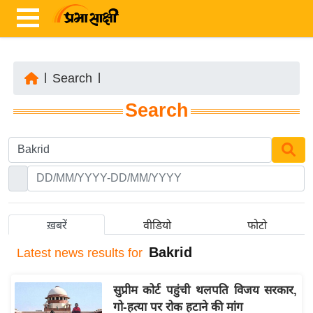
|
Search
|
ता
Search
ज़ा
ख
ब
र
रा
ष्ट्री
ख़बरें
वीडियो
फोटो
य
Bakrid
Latest
news results for
अं
त
सुप्रीम कोर्ट पहुंची थलपति विजय सरकार,
र्रा
गो-हत्या पर रोक हटाने की मांग
ष्ट्री