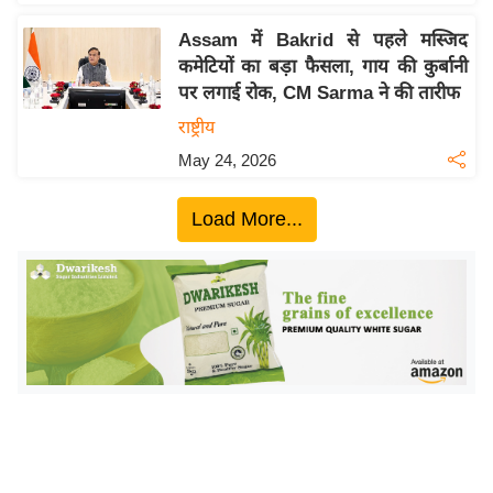
ख्सि
य
Assam में Bakrid से पहले मस्जिद
त
कमेटियों का बड़ा फैसला, गाय की कुर्बानी
पर लगाई रोक, CM Sarma ने की तारीफ
यं
ग
राष्ट्रीय
इं
May 24, 2026
डि
या
Load More...
सा
हि
त्य
ज
ग
त
ऑ
टो
व