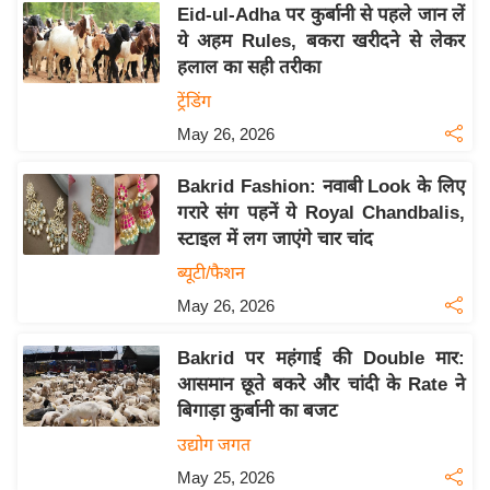
Eid-ul-Adha पर कुर्बानी से पहले जान लें
इ
ये अहम Rules, बकरा खरीदने से लेकर
म
हलाल का सही तरीका
ई
ट्रेंडिंग
-
May 26, 2026
पे
प
Bakrid Fashion: नवाबी Look के लिए
र
गरारे संग पहनें ये Royal Chandbalis,
मि
स्टाइल में लग जाएंगे चार चांद
सा
ब्यूटी/फैशन
ल
May 26, 2026
बे
Bakrid पर महंगाई की Double मार:
मि
आसमान छूते बकरे और चांदी के Rate ने
सा
बिगाड़ा कुर्बानी का बजट
ल
उद्योग जगत
श
May 25, 2026