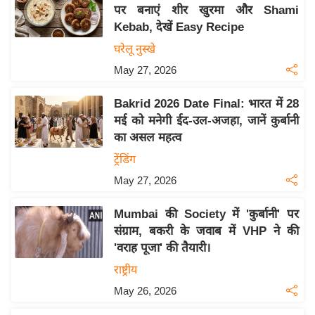
य
पर बनाएं शीर खुरमा और Shami
ब
Kebab, देखें Easy Recipe
ज
घरेलू नुस्खे
ट
May 27, 2026
खे
ल
Bakrid 2026 Date Final: भारत में 28
मई को मनेगी ईद-उल-अजहा, जानें कुर्बानी
क्रि
का असल महत्व
के
ट्रेंडिंग
ट
May 27, 2026
I
P
Mumbai की Society में 'कुर्बानी' पर
L
संग्राम, बकरी के जवाब में VHP ने की
2
'वराह पूजा' की तैयारी।
0
राष्ट्रीय
2
May 26, 2026
6
क्रा