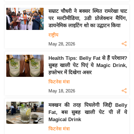
इ
सम्राट चौधरी ने बक्सर स्थित रामरेखा घाट
म
पर मल्टीमीडिया, 3डी प्रोजेक्शन मैपिंग,
ई
डायनेमिक लाइटिंग शो का उद्घाटन किया
-
राष्ट्रीय
पे
May 28, 2026
प
र
Health Tips: Belly Fat से हैं परेशान?
मि
सुबह खाली पेट पिएं ये Magic Drink,
सा
हफ्तेभर में दिखेगा असर
ल
फिटनेस मंत्रा
May 18, 2026
बे
मि
मक्खन की तरह पिघलेगी जिद्दी Belly
सा
Fat, बस सुबह खाली पेट पी लें ये
ल
Magical Drink
श
फिटनेस मंत्रा