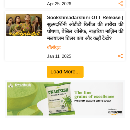
ख्सि
Apr 25, 2026
य
त
Sookshmadarshini OTT Release |
सूक्ष्मदर्शिनी ओटीटी रिलीज की तारीख की
यं
घोषणा, बेसिल जोसेफ, नाज़रिया नाज़िम की
ग
मलयालम थ्रिलर कब और कहाँ देखें?
इं
बॉलीवुड
डि
या
Jan 11, 2025
सा
Load More...
हि
त्य
ज
ग
त
ऑ
टो
व