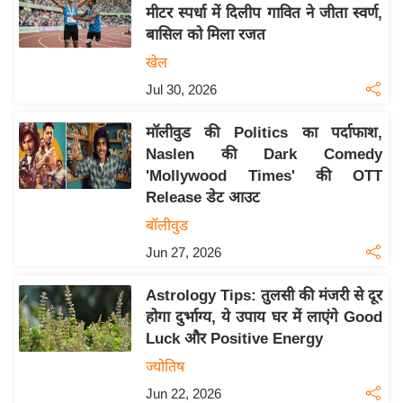
य
मीटर स्पर्धा में दिलीप गावित ने जीता स्वर्ण,
ब
बासिल को मिला रजत
ज
खेल
ट
Jul 30, 2026
खे
ल
मॉलीवुड की Politics का पर्दाफाश,
Naslen की Dark Comedy
क्रि
'Mollywood Times' की OTT
के
Release डेट आउट
ट
बॉलीवुड
I
Jun 27, 2026
P
L
Astrology Tips: तुलसी की मंजरी से दूर
2
होगा दुर्भाग्य, ये उपाय घर में लाएंगे Good
0
Luck और Positive Energy
2
ज्योतिष
6
Jun 22, 2026
क्रा