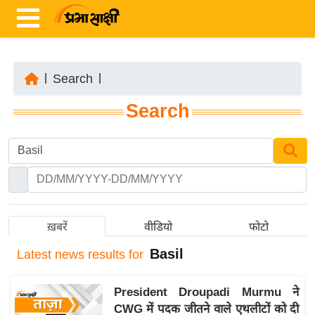
|
Search
|
ता
Search
ज़ा
ख
ब
र
रा
ष्ट्री
ख़बरें
वीडियो
फोटो
य
Basil
Latest
news results for
अं
त
President Droupadi Murmu ने
र्रा
CWG में पदक जीतने वाले एथलीटों को दी
ष्ट्री