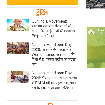
बजट
Hindi
खेल
News
ट्रेंडिंग
क्रिकेट
Hindi
Quit India Movement:
IPL
भारतीय स्वतंत्रता संग्राम की वो
Videos
2026
क्रांति जिसने हिला दी थी British
क्राइम
Empire की जड़ें
ई-पेपर
National Handloom Day
2026: आत्मनिर्भर भारत और
मिसाल बेमिसाल
Women Empowerment की
शख्सियत
दिशा में हथकरघा उद्योग का बढ़ता
यंग इंडिया
कद
साहित्य जगत
National Handloom Day
2026: Swadeshi Movement
ऑटो वर्ल्ड
से PM Modi की पहल तक, जानें
न्यूज ब्रीफ
इस दिन का गौरवशाली इतिहास
मनोरंजन जगत
बॉलीवुड