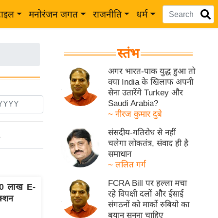
टाइल
मनोरंजन जगत
राजनीति
धर्म
स्तंभ
अगर भारत-पाक युद्ध हुआ तो
क्या India के खिलाफ अपनी
सेना उतारेंगे Turkey और
Saudi Arabia?
~ नीरज कुमार दुबे
संसदीय-गतिरोध से नहीं
ो
चलेगा लोकतंत्र, संवाद ही है
समाधान
~ ललित गर्ग
FCRA Bill पर हल्ला मचा
0 लाख E-
रहे विपक्षी दलों और ईसाई
क्शन
संगठनों को मार्को रुबियो का
बयान सुनना चाहिए