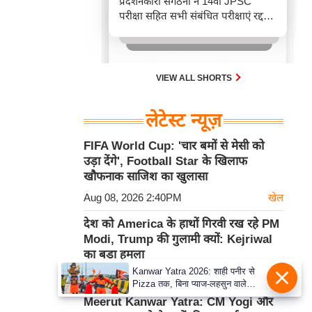
प्रदर्शनकारी संगठनों ने 14वीं JPSC
परीक्षा सहित सभी संबंधित परीक्षाएं रद्द
करने की मांग पूरी होने तक आंदोलन तेज
करने का संकल्प लिया है, जिससे राज्य में
गतिरोध बढ़ गया है।
VIEW ALL SHORTS
लेटेस्ट न्यूज़
FIFA World Cup: 'चार बमों से मेसी को
उड़ा देंगे', Football Star के खिलाफ
खौफनाक साजिश का खुलासा
Aug 08, 2026 2:40PM
खेल
देश को America के हाथों गिरवी रख रहे PM
Modi, Trump की गुलामी क्यों: Kejriwal
का बड़ा हमला
Kanwar Yatra 2026: शाही पनीर से
Aug 08, 2026 2:21PM
राष्ट्रीय
Pizza तक, बिना प्याज-लहसुन वाले
Modern Menu का बढ़ा क्रेज
Meerut Kanwar Yatra: CM Yogi और