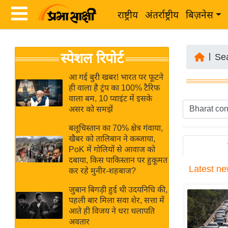
राष्ट्रीय
अंतर्राष्ट्रीय
बिज़नेस
Latest
ता
स्पेशल रिपोर्ट
News
|
Se
ज़ा
in
ख
आ गई बुरी खबर! भारत पर फूटने
Hindi
ही वाला है ट्रंप का 100% टैरिफ
ब
वाला बम, 10 प्वाइंट में इसके
र
असर को समझें
Hindi
राष्ट्रीय
बलूचिस्तान का 70% क्षेत्र गंवाया,
News
अंतर्राष्ट्रीय
खैबर को तालिबान ने कब्जाया,
Live
PoK में गोलियों से आवाज को
बिज़नेस
दबाया, किस पाकिस्तान पर हुकूमत
Latest
ne
उद्योग
कर रहे मुनीर-शहबाज?
Breaking
जगत
News in
जुबान बिगड़ी हुई थी उदयनिधि की,
विशेषज्ञ
पहली बार मिला सवा शेर, सत्ता में
Hindi
आते ही विजय ने धरा थलापति
राय
अवतार