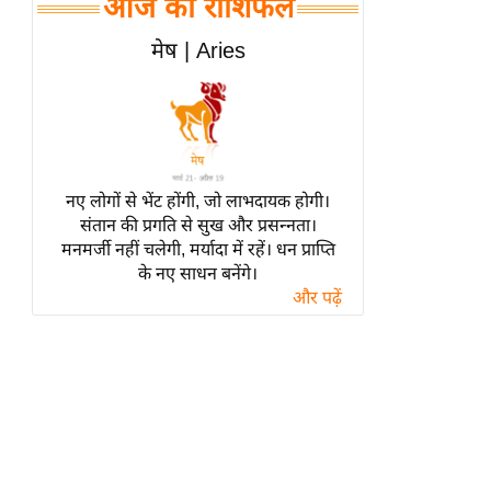
आज का राशिफल
हॉलीवुड
फिल्म समीक्षा
मेष | Aries
Breaking
News
लाइफस्टाइल
टेक्नॉलॉजी
नए लोगों से भेंट होंगी, जो लाभदायक होगी।
ब्यूटी/फैशन
संतान की प्रगति से सुख और प्रसन्नता।
घरेलू नुस्खे
मनमर्जी नहीं चलेगी, मर्यादा में रहें। धन प्राप्ति
के नए साधन बनेंगे।
पर्यटन स्थल
और पढ़ें
फिटनेस मंत्रा
रिलेशनशिप
राजनीति
विश्लेषण
समसामयिक
मातृभूमि