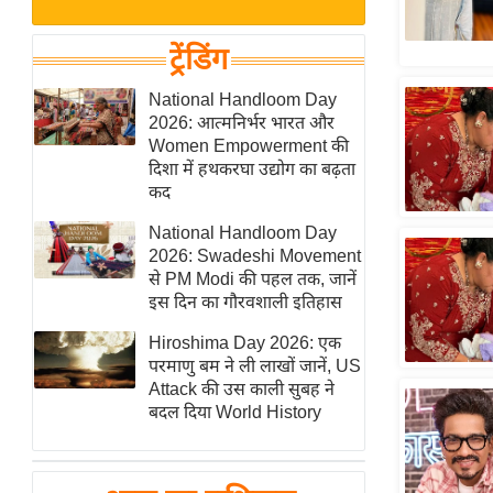
बजट
Hindi
खेल
News
ट्रेंडिंग
क्रिकेट
Hindi
National Handloom Day
IPL
2026: आत्मनिर्भर भारत और
Videos
2026
Women Empowerment की
क्राइम
दिशा में हथकरघा उद्योग का बढ़ता
कद
ई-पेपर
National Handloom Day
मिसाल बेमिसाल
2026: Swadeshi Movement
शख्सियत
से PM Modi की पहल तक, जानें
यंग इंडिया
इस दिन का गौरवशाली इतिहास
साहित्य जगत
Hiroshima Day 2026: एक
परमाणु बम ने ली लाखों जानें, US
ऑटो वर्ल्ड
Attack की उस काली सुबह ने
न्यूज ब्रीफ
बदल दिया World History
मनोरंजन जगत
बॉलीवुड