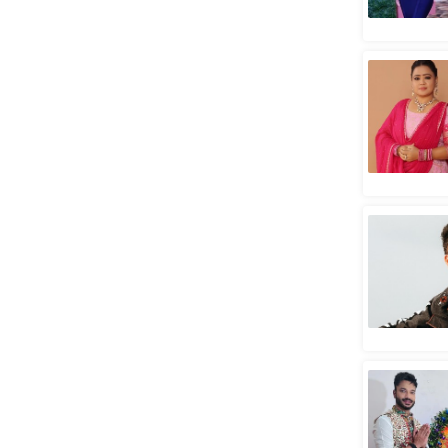
स्तंभ
एम.
आर.
आई.
चाय पर
समीक्षा
धर्म
ज्योतिष
प्रभु
महिमा/
धर्मस्थल
व्रत
त्योहार
राशिफल
विशेष