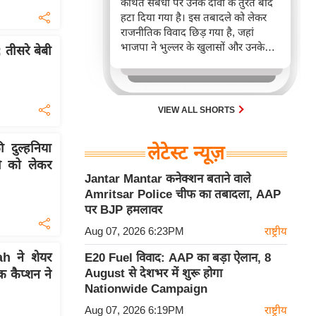
कथित संबंधों पर उनके दावों के तुरंत बाद
हटा दिया गया है। इस तबादले को लेकर
राजनीतिक विवाद छिड़ गया है, जहां
भाजपा ने भुल्लर के खुलासों और उनके
 तीसरे बेबी
हटाए जाने के समय पर सवाल उठाए हैं।
पंजाब सरकार ने बाद में स्पष्ट किया कि
भुल्लर ने प्रदर्शनकारियों के आतंकी मॉड्यूल
से संबंध का दावा नहीं किया था।
VIEW ALL SHORTS
दुल्हनिया
लेटेस्ट न्यूज़
दी को लेकर
Jantar Mantar कनेक्शन बताने वाले
Amritsar Police चीफ का तबादला, AAP
पर BJP हमलावर
Aug 07, 2026 6:23PM
राष्ट्रीय
 ने शेयर
E20 Fuel विवाद: AAP का बड़ा ऐलान, 8
August से देशभर में शुरू होगा
क कैप्शन ने
Nationwide Campaign
Aug 07, 2026 6:19PM
राष्ट्रीय