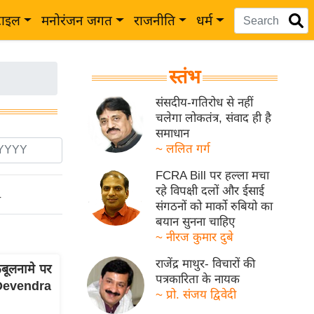
टाइल
मनोरंजन जगत
राजनीति
धर्म
स्तंभ
संसदीय-गतिरोध से नहीं
चलेगा लोकतंत्र, संवाद ही है
समाधान
~ ललित गर्ग
FCRA Bill पर हल्ला मचा
रहे विपक्षी दलों और ईसाई
ो
संगठनों को मार्को रुबियो का
बयान सुनना चाहिए
~ नीरज कुमार दुबे
राजेंद्र माथुर- विचारों की
बूलनामे पर
पत्रकारिता के नायक
Devendra
~ प्रो. संजय द्विवेदी