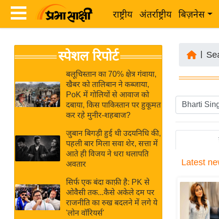
राष्ट्रीय
अंतर्राष्ट्रीय
बिज़नेस
Latest
ता
स्पेशल रिपोर्ट
News
|
Se
ज़ा
in
ख
बलूचिस्तान का 70% क्षेत्र गंवाया,
Hindi
खैबर को तालिबान ने कब्जाया,
ब
PoK में गोलियों से आवाज को
र
दबाया, किस पाकिस्तान पर हुकूमत
Hindi
कर रहे मुनीर-शहबाज?
राष्ट्रीय
News
अंतर्राष्ट्रीय
जुबान बिगड़ी हुई थी उदयनिधि की,
Live
पहली बार मिला सवा शेर, सत्ता में
बिज़नेस
आते ही विजय ने धरा थलापति
Latest
ne
उद्योग
अवतार
Breaking
जगत
News in
सिर्फ एक बंदा काफ़ी है: PK से
विशेषज्ञ
ओवैसी तक...कैसे अकेले दम पर
Hindi
राजनीति का रुख बदलने में लगे ये
राय
'लोन वॉरियर्स'