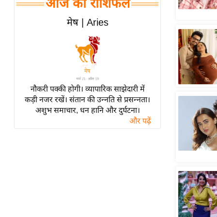
आज का राशिफल
हॉलीवुड
फिल्म समीक्षा
मेष | Aries
Breaking
News
लाइफस्टाइल
टेक्नॉलॉजी
नौकरी पक्की होगी। व्यापारिक साझेदारी में
ब्यूटी/फैशन
कड़ी नजर रखें। संतान की उन्नति से प्रसन्नता।
घरेलू नुस्खे
अशुभ समाचार, धन हानि और दुर्घटना।
और पढ़ें
पर्यटन स्थल
फिटनेस मंत्रा
रिलेशनशिप
राजनीति
विश्लेषण
समसामयिक
मातृभूमि