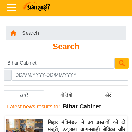
|
Search
|
ता
Search
ज़ा
ख
ब
र
रा
ष्ट्री
ख़बरें
वीडियो
फोटो
य
Bihar Cabinet
Latest
news results for
अं
त
बिहार मंत्रिमंडल ने 24 प्रस्तावों को दी
र्रा
मंजूरी, 22,891 आंगनबाड़ी सेविका और
ष्ट्री