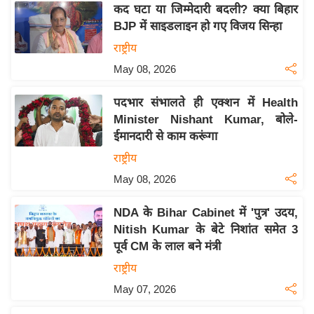
कद घटा या जिम्मेदारी बदली? क्या बिहार
इ
BJP में साइडलाइन हो गए विजय सिन्हा
म
राष्ट्रीय
ई
May 08, 2026
-
पे
पदभार संभालते ही एक्शन में Health
प
Minister Nishant Kumar, बोले-
र
ईमानदारी से काम करूंगा
मि
राष्ट्रीय
सा
May 08, 2026
ल
NDA के Bihar Cabinet में 'पुत्र' उदय,
बे
Nitish Kumar के बेटे निशांत समेत 3
मि
पूर्व CM के लाल बने मंत्री
सा
राष्ट्रीय
ल
May 07, 2026
श