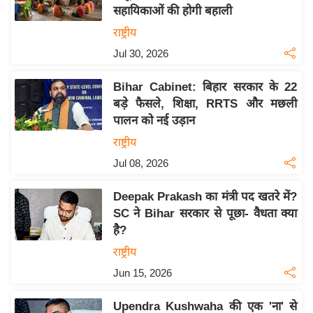
सहायिकाओं की होगी बहाली
य
राष्ट्रीय
बि
Jul 30, 2026
ज़
ने
Bihar Cabinet: बिहार सरकार के 22
स
बड़े फैसले, शिक्षा, RRTS और मछली
उ
पालन को नई उड़ान
द्यो
राष्ट्रीय
ग
Jul 08, 2026
ज
ग
Deepak Prakash का मंत्री पद खतरे में?
त
SC ने Bihar सरकार से पूछा- वैधता क्या
वि
है?
शे
राष्ट्रीय
ष
Jun 15, 2026
ज्ञ
रा
Upendra Kushwaha की एक 'ना' से