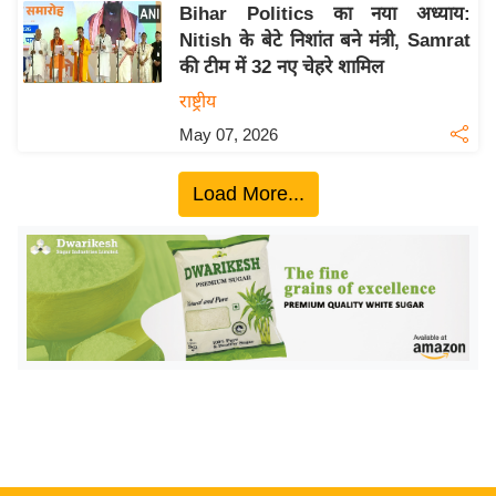
ख्सि
Bihar Politics का नया अध्याय:
य
Nitish के बेटे निशांत बने मंत्री, Samrat
त
की टीम में 32 नए चेहरे शामिल
यं
राष्ट्रीय
ग
May 07, 2026
इं
डि
Load More...
या
सा
हि
त्य
ज
ग
त
ऑ
टो
व