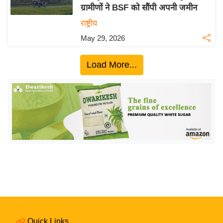
ग्रामीणों ने BSF को सौंपी अपनी जमीन
य
राष्ट्रीय
बि
May 29, 2026
ज़
ने
Load More...
स
उ
द्यो
ग
ज
ग
त
वि
शे
ष
ज्ञ
रा
Quick Links