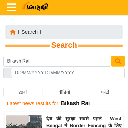
|
Search
|
ता
Search
ज़ा
ख
ब
र
रा
ष्ट्री
ख़बरें
वीडियो
फोटो
य
Bikash Rai
Latest
news results for
अं
त
देश की सुरक्षा सबसे पहले... West
र्रा
Bengal में Border Fencing के लिए
ष्ट्री