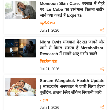
य
Monsoon Skin Care: बरसात में चेहरे
ब
पर Ice Cube का इस्तेमाल कितना सही?
ज
जानें क्या कहते हैं Experts
ट
ब्यूटी/फैशन
खे
Jul 21, 2026
ल
Night Owls सावधान! देर रात जागने और
क्रि
खाने से बिगड़ सकता है Metabolism,
के
Research में सामने आए गंभीर खतरे
ट
फिटनेस मंत्रा
I
Jul 21, 2026
P
L
Sonam Wangchuk Health Update
2
| सफदरजंग अस्पताल ने जारी किया हेल्थ
0
बुलेटिन, हालत स्थिर लेकिन निगरानी जारी
2
राष्ट्रीय
6
Jul 21, 2026
क्रा