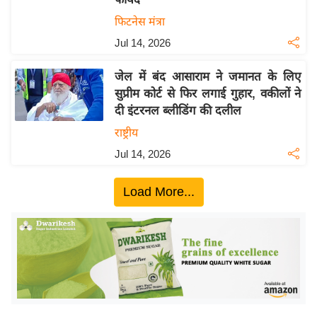
ख्सि
फिटनेस मंत्रा
य
त
Jul 14, 2026
यं
जेल में बंद आसाराम ने जमानत के लिए
ग
सुप्रीम कोर्ट से फिर लगाई गुहार, वकीलों ने
इं
दी इंटरनल ब्लीडिंग की दलील
डि
राष्ट्रीय
या
Jul 14, 2026
सा
हि
Load More...
त्य
ज
ग
त
ऑ
टो
व