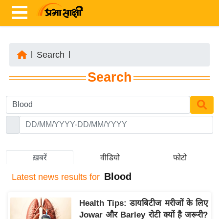
|
Search
|
ता
Search
ज़ा
ख
ब
र
रा
ष्ट्री
ख़बरें
वीडियो
फोटो
य
Blood
Latest
news results for
अं
त
Health Tips: डायबिटीज मरीजों के लिए
र्रा
Jowar और Barley रोटी क्यों है जरूरी?
ष्ट्री