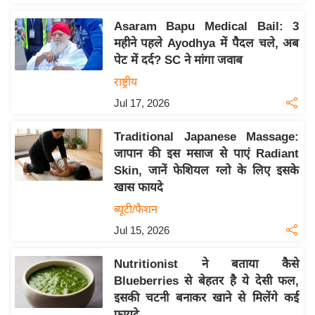
इ
Asaram Bapu Medical Bail: 3
म
महीने पहले Ayodhya में पैदल चले, अब
ई
पेट में दर्द? SC ने मांगा जवाब
-
राष्ट्रीय
पे
Jul 17, 2026
प
र
Traditional Japanese Massage:
मि
जापान की इस मसाज से पाएं Radiant
सा
Skin, जानें फेशियल ग्लो के लिए इसके
खास फायदे
ल
ब्यूटी/फैशन
बे
Jul 15, 2026
मि
सा
Nutritionist ने बताया कैसे
ल
Blueberries से बेहतर है ये देसी फल,
इसकी चटनी बनाकर खाने से मिलेंगे कई
श
फायदे