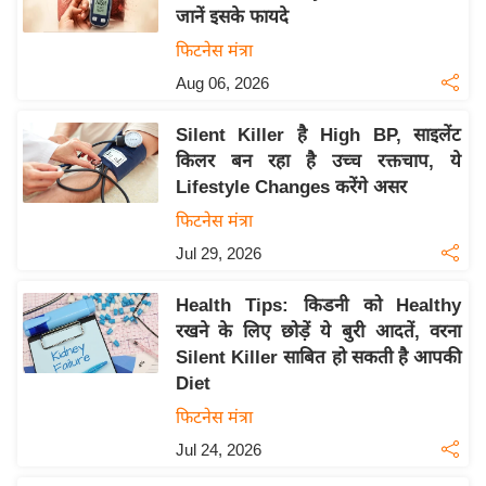
जानें इसके फायदे
य
फिटनेस मंत्रा
बि
Aug 06, 2026
ज़
ने
Silent Killer है High BP, साइलेंट
स
किलर बन रहा है उच्च रक्तचाप, ये
उ
Lifestyle Changes करेंगे असर
द्यो
फिटनेस मंत्रा
ग
Jul 29, 2026
ज
ग
Health Tips: किडनी को Healthy
त
रखने के लिए छोड़ें ये बुरी आदतें, वरना
वि
Silent Killer साबित हो सकती है आपकी
शे
Diet
ष
फिटनेस मंत्रा
ज्ञ
Jul 24, 2026
रा