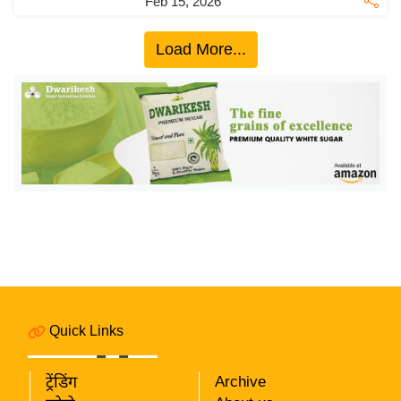
Feb 15, 2026
ख्सि
य
Load More...
त
यं
ग
इं
डि
या
सा
हि
त्य
ज
ग
त
Quick Links
ऑ
टो
ट्रेंडिंग
Archive
व