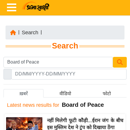
|
Search
|
ता
Search
ज़ा
ख
ब
र
रा
ष्ट्री
ख़बरें
वीडियो
फोटो
य
Board of Peace
Latest
news results for
अं
त
नहीं मिलेगी फूटी कौड़ी...ईरान जंग के बीच
र्रा
इस मुस्लिम देश ने ट्रंप को दिखाया ठेंगा
ष्ट्री