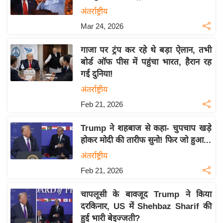
य
अंतर्राष्ट्रीय
बि
Mar 24, 2026
ज़
गाजा पर ट्रंप कर रहे थे बड़ा ऐलान, तभी
ने
बोर्ड ऑफ पीस में पहुंचा भारत, हैरान रह
स
गई दुनिया!
उ
अंतर्राष्ट्रीय
द्यो
Feb 21, 2026
ग
ज
Trump ने शहबाज से कहा- चुपचाप खड़े
ग
होकर मोदी की तारीफ सुनो! फिर जो हुआ...
त
अंतर्राष्ट्रीय
वि
Feb 21, 2026
शे
ष
चापलूसी के बावजूद Trump ने किया
ज्ञ
दरकिनार, US में Shehbaz Sharif की
रा
हुई भारी बेइज्जती?