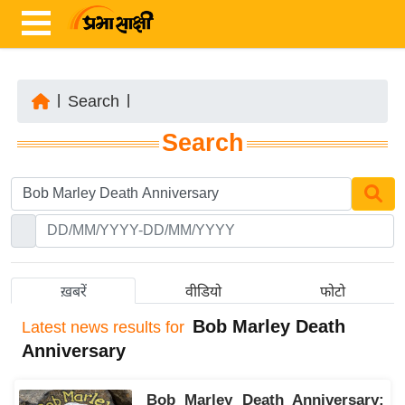
|
Search
|
ता
Search
ज़ा
ख
ब
र
रा
ष्ट्री
ख़बरें
वीडियो
फोटो
य
Bob Marley Death
Latest
news results for
अं
Anniversary
त
र्रा
Bob Marley Death Anniversary:
ष्ट्री