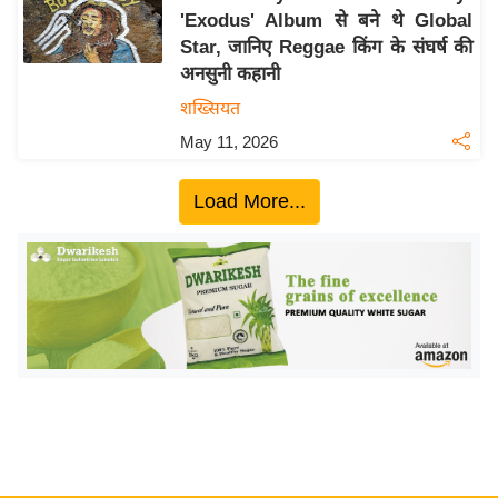
'Exodus' Album से बने थे Global
य
Star, जानिए Reggae किंग के संघर्ष की
बि
अनसुनी कहानी
ज़
शख्सियत
ने
May 11, 2026
स
उ
Load More...
द्यो
ग
ज
ग
त
वि
शे
ष
ज्ञ
रा