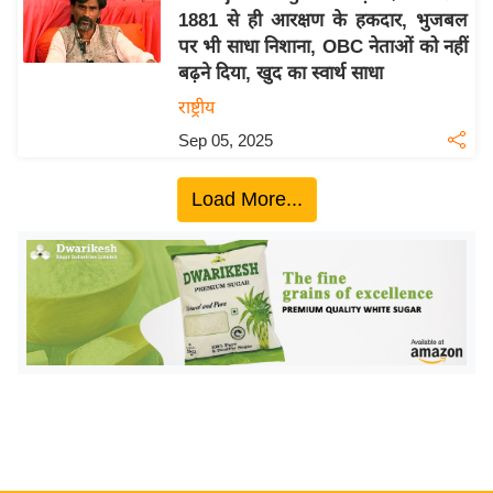
1881 से ही आरक्षण के हकदार, भुजबल
य
पर भी साधा निशाना, OBC नेताओं को नहीं
बि
बढ़ने दिया, खुद का स्वार्थ साधा
ज़
राष्ट्रीय
ने
Sep 05, 2025
स
उ
Load More...
द्यो
ग
ज
ग
त
वि
शे
ष
ज्ञ
रा