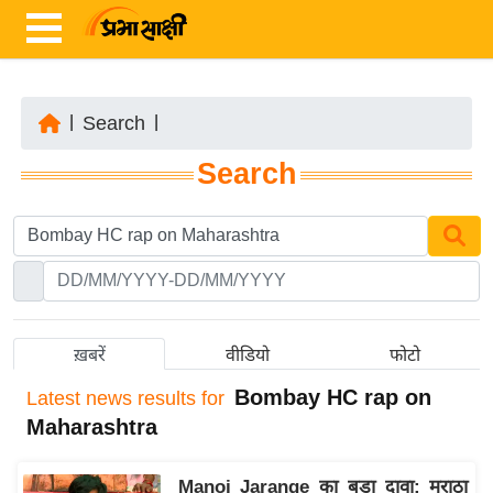
|
Search
|
ता
Search
ज़ा
ख
ब
र
रा
ष्ट्री
ख़बरें
वीडियो
फोटो
य
Bombay HC rap on
Latest
news results for
अं
Maharashtra
त
र्रा
Manoj Jarange का बड़ा दावा: मराठा
ष्ट्री