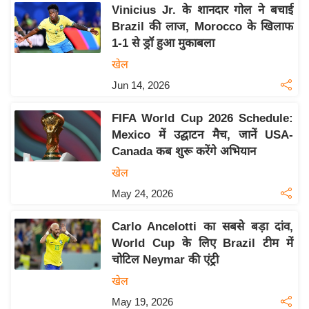
य
Vinicius Jr. के शानदार गोल ने बचाई
ब
Brazil की लाज, Morocco के खिलाफ
ज
1-1 से ड्रॉ हुआ मुकाबला
ट
खेल
खे
Jun 14, 2026
ल
FIFA World Cup 2026 Schedule:
क्रि
Mexico में उद्घाटन मैच, जानें USA-
के
Canada कब शुरू करेंगे अभियान
ट
खेल
I
May 24, 2026
P
L
Carlo Ancelotti का सबसे बड़ा दांव,
2
World Cup के लिए Brazil टीम में
0
चोटिल Neymar की एंट्री
2
खेल
6
May 19, 2026
क्रा