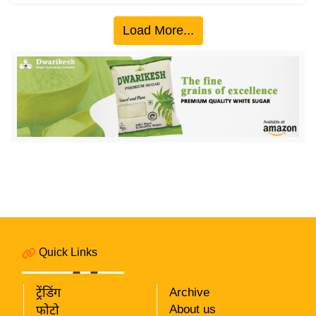
इ
Load More...
म
ई
-
पे
प
र
मि
सा
ल
बे
मि
Quick Links
सा
ल
ट्रेंडिंग
Archive
श
About us
फोटो