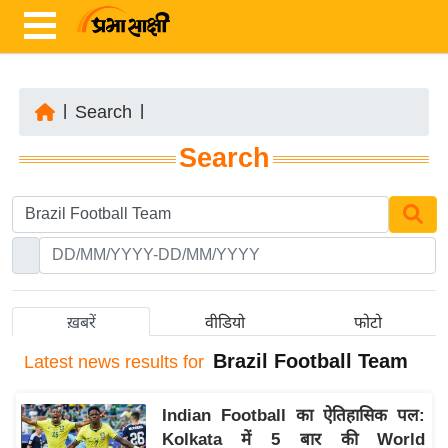
|
Search
|
ता
Search
ज़ा
ख
ब
र
रा
ष्ट्री
ख़बरें
वीडियो
फोटो
य
Brazil Football Team
Latest
news results for
अं
त
Indian Football का ऐतिहासिक पल:
र्रा
Kolkata में 5 बार की World
ष्ट्री