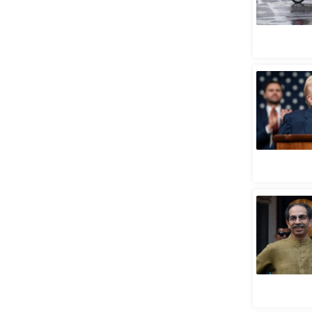
स्तंभ
एम.
आर.
आई.
चाय पर
समीक्षा
धर्म
ज्योतिष
प्रभु
महिमा/
धर्मस्थल
व्रत
त्योहार
राशिफल
विशेष