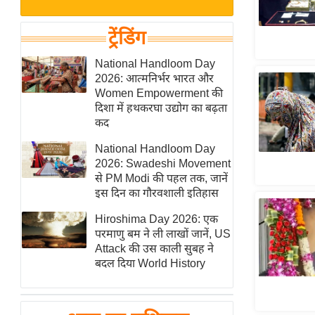
बजट
Hindi
खेल
News
ट्रेंडिंग
क्रिकेट
Hindi
National Handloom Day
IPL
2026: आत्मनिर्भर भारत और
Videos
2026
Women Empowerment की
क्राइम
दिशा में हथकरघा उद्योग का बढ़ता
कद
ई-पेपर
National Handloom Day
मिसाल बेमिसाल
2026: Swadeshi Movement
शख्सियत
से PM Modi की पहल तक, जानें
यंग इंडिया
इस दिन का गौरवशाली इतिहास
साहित्य जगत
Hiroshima Day 2026: एक
परमाणु बम ने ली लाखों जानें, US
ऑटो वर्ल्ड
Attack की उस काली सुबह ने
न्यूज ब्रीफ
बदल दिया World History
मनोरंजन जगत
बॉलीवुड