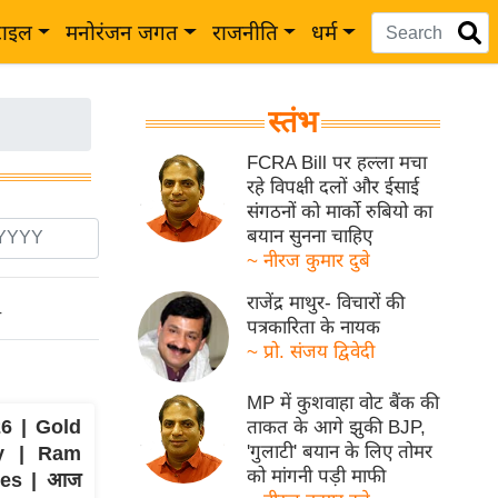
टाइल
मनोरंजन जगत
राजनीति
धर्म
स्तंभ
FCRA Bill पर हल्ला मचा
रहे विपक्षी दलों और ईसाई
संगठनों को मार्को रुबियो का
बयान सुनना चाहिए
~ नीरज कुमार दुबे
राजेंद्र माथुर- विचारों की
ो
पत्रकारिता के नायक
~ प्रो. संजय द्विवेदी
MP में कुशवाहा वोट बैंक की
6 | Gold
ताकत के आगे झुकी BJP,
'गुलाटी' बयान के लिए तोमर
ry | Ram
को मांगनी पड़ी माफी
tes | आज