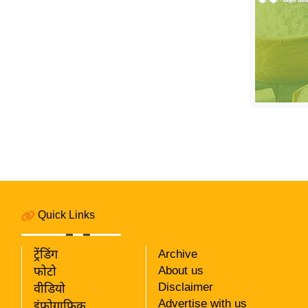
ऑडियो
इंफ़ोग्राफ़िक
राज्यों से
शहरों से
वेब स्टोरी
कार्टून
Short
Videos
iOS App
About us
Quick Links
Contact Editor
Advertise
ट्रेंडिंग
Archive
Privacy Policy
About us
फोटो
Disclaimer
Grievance
वीडियो
Advertise with us
इंफ़ोग्राफ़िक
Redressal