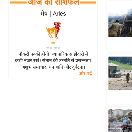
आज का राशिफल
हॉलीवुड
फिल्म समीक्षा
मेष | Aries
Breaking
News
लाइफस्टाइल
टेक्नॉलॉजी
नौकरी पक्की होगी। व्यापारिक साझेदारी में
ब्यूटी/फैशन
कड़ी नजर रखें। संतान की उन्नति से प्रसन्नता।
घरेलू नुस्खे
अशुभ समाचार, धन हानि और दुर्घटना।
और पढ़ें
पर्यटन स्थल
फिटनेस मंत्रा
रिलेशनशिप
राजनीति
विश्लेषण
समसामयिक
मातृभूमि