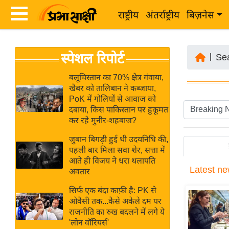
राष्ट्रीय
अंतर्राष्ट्रीय
बिज़नेस
Latest
ता
स्पेशल रिपोर्ट
News
|
Se
ज़ा
in
ख
बलूचिस्तान का 70% क्षेत्र गंवाया,
Hindi
खैबर को तालिबान ने कब्जाया,
ब
PoK में गोलियों से आवाज को
र
दबाया, किस पाकिस्तान पर हुकूमत
Hindi
कर रहे मुनीर-शहबाज?
राष्ट्रीय
News
अंतर्राष्ट्रीय
जुबान बिगड़ी हुई थी उदयनिधि की,
Live
पहली बार मिला सवा शेर, सत्ता में
बिज़नेस
आते ही विजय ने धरा थलापति
Latest
ne
उद्योग
अवतार
Breaking
जगत
News in
सिर्फ एक बंदा काफ़ी है: PK से
विशेषज्ञ
ओवैसी तक...कैसे अकेले दम पर
Hindi
राजनीति का रुख बदलने में लगे ये
राय
'लोन वॉरियर्स'