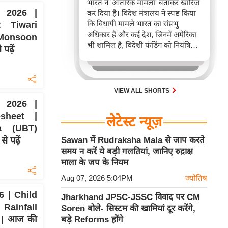
भारत ने 'आंतरिक मामला' बताकर खारिज
 2026 |
कर दिया है। विदेश मंत्रालय ने स्पष्ट किया
कि विधायी मामले भारत का संप्रभु
 Tiwari
अधिकार हैं और कई देश, जिनमें अमेरिका
Monsoon
भी शामिल है, विदेशी फंडिंग को नियंत्रित
पढ़ें
करने के लिए कानून रखते हैं। यह घटना
FCRA बिल को लेकर अंतरराष्ट्रीय बहस
और भारत-अमेरिका संबंधों के निहितार्थों
को दर्शाती है।
VIEW ALL SHORTS
 2026 |
sheet |
लेटेस्ट न्यूज़
a (UBT)
े पढ़ें
Sawan में Rudraksha Mala से जाप करते
समय न करें ये बड़ी गलतियां, जानिए रुद्राक्ष
माला के जप के नियम
Aug 07, 2026 5:04PM
ज्योतिष
 | Child
Jharkhand JPSC-JSSC विवाद पर CM
Rainfall
Soren बोले- सिस्टम की खामियां दूर करेंगे,
 | आज की
बड़े Reforms होंगे