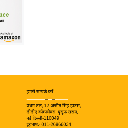
हमसे सम्पर्क करें
प्रथम तल, 12-अजीत सिंह हाउस,
डीडीए कॉम्पलेक्स, युसूफ सराय,
नई दिल्ली-110049
दूरभाषः- 011-26866034