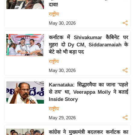
दावा!
य
राष्ट्रीय
बि
May 30, 2026
ज़
ने
कर्नाटक में Shivakumar कैबिनेट पर
स
मुहर! दो Dy CM, Siddaramaiah के
उ
बेटे को भी बड़ा पद
द्यो
राष्ट्रीय
ग
May 30, 2026
ज
ग
Karnataka: सिद्धारमैया का जाना 'पहले
त
से तय' था, Veerappa Moily ने बताई
वि
Inside Story
शे
राष्ट्रीय
ष
May 29, 2026
ज्ञ
रा
कांग्रेस ने मुख्यमंत्री बदलकर कर्नाटक का