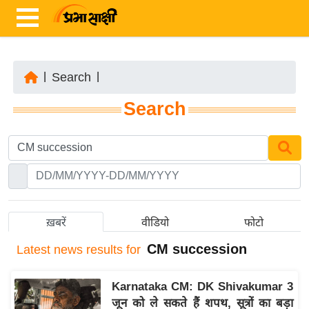
|
Search
|
ता
Search
ज़ा
ख
ब
र
रा
ष्ट्री
ख़बरें
वीडियो
फोटो
य
CM succession
Latest
news results for
अं
त
Karnataka CM: DK Shivakumar 3
र्रा
जून को ले सकते हैं शपथ, सूत्रों का बड़ा
ष्ट्री