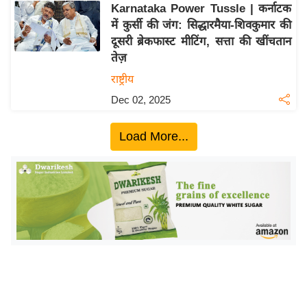
ख्सि
Karnataka Power Tussle | कर्नाटक
य
में कुर्सी की जंग: सिद्धारमैया-शिवकुमार की
त
दूसरी ब्रेकफास्ट मीटिंग, सत्ता की खींचतान
तेज़
यं
ग
राष्ट्रीय
इं
Dec 02, 2025
डि
या
Load More...
सा
हि
त्य
ज
ग
त
ऑ
टो
व