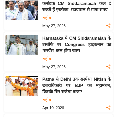
कर्नाटक CM Siddaramaiah कल दे
इ
सकते हैं इस्तीफा, राज्यपाल से मांगा समय
म
राष्ट्रीय
ई
May 27, 2026
-
पे
Karnataka में CM Siddaramaiah के
प
इस्तीफे पर Congress हाईकमान का
र
'सस्पेंस' कल होगा खत्म
मि
राष्ट्रीय
सा
May 27, 2026
ल
Patna से Delhi तक सस्पेंस! Nitish के
बे
उत्तराधिकारी पर BJP का महामंथन,
मि
किसके सिर सजेगा ताज?
सा
राष्ट्रीय
ल
Apr 10, 2026
श