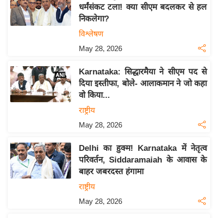
य
धर्मंसंकट टला! क्या सीएम बदलकर से हल
ब
निकलेगा?
ज
विश्लेषण
ट
May 28, 2026
खे
ल
Karnataka: सिद्धारमैया ने सीएम पद से
दिया इस्तीफा, बोले- आलाकमान ने जो कहा
क्रि
वो किया...
के
राष्ट्रीय
ट
May 28, 2026
I
P
Delhi का हुक्म! Karnataka में नेतृत्व
L
परिवर्तन, Siddaramaiah के आवास के
2
बाहर जबरदस्त हंगामा
0
राष्ट्रीय
2
May 28, 2026
6
क्रा