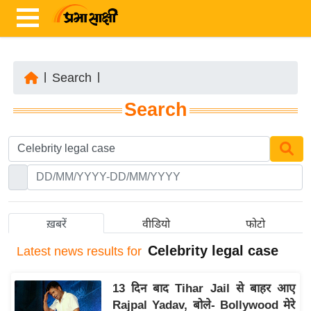
|
Search
|
ता
Search
ज़ा
ख
ब
र
रा
ष्ट्री
ख़बरें
वीडियो
फोटो
य
Celebrity legal case
Latest
news results for
अं
त
13 दिन बाद Tihar Jail से बाहर आए
र्रा
Rajpal Yadav, बोले- Bollywood मेरे
ष्ट्री