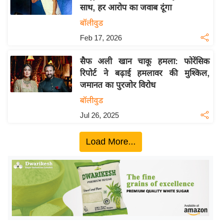
साथ, हर आरोप का जवाब दूंगा
य
बॉलीवुड
बि
Feb 17, 2026
ज़
ने
सैफ अली खान चाकू हमला: फोरेंसिक
स
रिपोर्ट ने बढ़ाई हमलावर की मुश्किल,
उ
जमानत का पुरजोर विरोध
द्यो
बॉलीवुड
ग
Jul 26, 2025
ज
ग
Load More...
त
वि
शे
ष
ज्ञ
रा