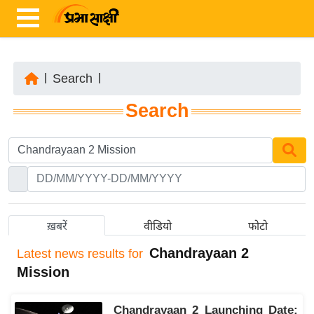
|
Search
|
ता
Search
ज़ा
ख
ब
र
रा
ष्ट्री
ख़बरें
वीडियो
फोटो
य
Chandrayaan 2
Latest
news results for
अं
Mission
त
र्रा
Chandrayaan 2 Launching Date:
ष्ट्री