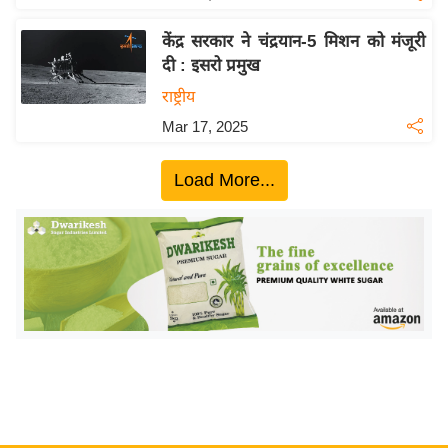
य
ब
केंद्र सरकार ने चंद्रयान-5 मिशन को मंजूरी
ज
दी : इसरो प्रमुख
ट
राष्ट्रीय
खे
Mar 17, 2025
ल
क्रि
Load More...
के
ट
I
P
L
2
0
2
6
क्रा