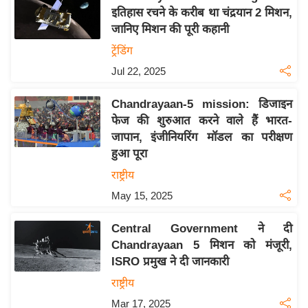
इतिहास रचने के करीब था चंद्रयान 2 मिशन,
य
जानिए मिशन की पूरी कहानी
बि
ट्रेंडिंग
ज़
Jul 22, 2025
ने
स
Chandrayaan-5 mission: डिजाइन
उ
फेज की शुरुआत करने वाले हैं भारत-
द्यो
जापान, इंजीनियरिंग मॉडल का परीक्षण
ग
हुआ पूरा
ज
राष्ट्रीय
ग
May 15, 2025
त
वि
Central Government ने दी
शे
Chandrayaan 5 मिशन को मंजूरी,
ष
ISRO प्रमुख ने दी जानकारी
ज्ञ
राष्ट्रीय
रा
Mar 17, 2025