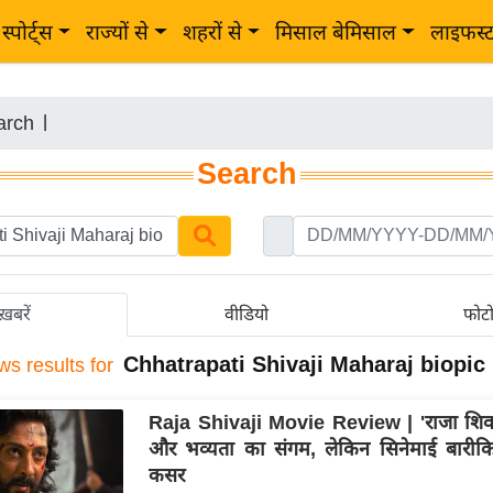
स्पोर्ट्स
राज्यों से
शहरों से
मिसाल बेमिसाल
लाइफस्
arch
|
Search
ख़बरें
वीडियो
फोट
Chhatrapati Shivaji Maharaj biopic
ws results for
Raja Shivaji Movie Review | 'राजा शिवाजी
और भव्यता का संगम, लेकिन सिनेमाई बारीकिय
कसर