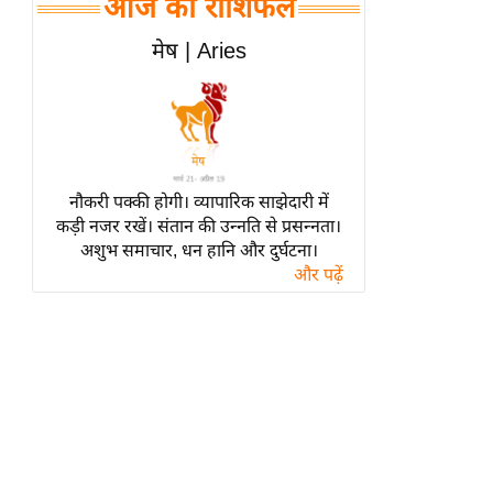
आज का राशिफल
हॉलीवुड
फिल्म समीक्षा
मेष | Aries
Breaking
News
लाइफस्टाइल
टेक्नॉलॉजी
नौकरी पक्की होगी। व्यापारिक साझेदारी में
ब्यूटी/फैशन
कड़ी नजर रखें। संतान की उन्नति से प्रसन्नता।
घरेलू नुस्खे
अशुभ समाचार, धन हानि और दुर्घटना।
और पढ़ें
पर्यटन स्थल
फिटनेस मंत्रा
रिलेशनशिप
राजनीति
विश्लेषण
समसामयिक
मातृभूमि