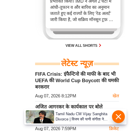
प्रभावित किया। IMD ने अगले 2 घंटों में
आंधी-तूफान व और बारिश का अनुमान
जताते हुए कई राज्यों के लिए 'रेड अलर्ट'
जारी किया है, जो सक्रिय मॉनसून ट्रफ़ और
चक्रवाती हवाओं के घेरे का परिणाम है,
जिससे यातायात बाधित होने के साथ-साथ
सफदरजंग अस्पताल में भी जलभराव की
स्थिति बनी।
VIEW ALL SHORTS
लेटेस्ट न्यूज़
FIFA Crisis: इंफैन्टिनो की माफी के बाद भी
UEFA की World Cup Boycott की धमकी
बरकरार
Aug 07, 2026 8:12PM
खेल
अजित आगरकर के कार्यकाल पर बोले
Wasim Jaffer, नतीजों के दम पर Chief
Tamil Nadu CM Vijay Sanghita
Divorce | विजय की पत्नी संगीता ने
Selector को बताया पूरी तरह सफल
वापस ली तलाक की अर्जी, कोर्ट ने मामले
Aug 07, 2026 7:59PM
क्रिकेट
को किया निपटाया