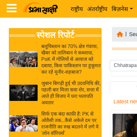
राष्ट्रीय
अंतर्राष्ट्रीय
बिज़नेस
Latest
ता
स्पेशल रिपोर्ट
News
|
Se
ज़ा
in
ख
बलूचिस्तान का 70% क्षेत्र गंवाया,
Hindi
खैबर को तालिबान ने कब्जाया,
ब
PoK में गोलियों से आवाज को
र
दबाया, किस पाकिस्तान पर हुकूमत
Hindi
कर रहे मुनीर-शहबाज?
राष्ट्रीय
News
अंतर्राष्ट्रीय
जुबान बिगड़ी हुई थी उदयनिधि की,
Live
पहली बार मिला सवा शेर, सत्ता में
बिज़नेस
आते ही विजय ने धरा थलापति
Latest
ne
उद्योग
अवतार
Breaking
जगत
News in
सिर्फ एक बंदा काफ़ी है: PK से
विशेषज्ञ
ओवैसी तक...कैसे अकेले दम पर
Hindi
राजनीति का रुख बदलने में लगे ये
राय
'लोन वॉरियर्स'