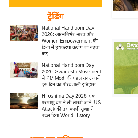
बजट
Hindi
खेल
News
ट्रेंडिंग
क्रिकेट
Hindi
National Handloom Day
IPL
2026: आत्मनिर्भर भारत और
Videos
2026
Women Empowerment की
क्राइम
दिशा में हथकरघा उद्योग का बढ़ता
कद
ई-पेपर
National Handloom Day
मिसाल बेमिसाल
2026: Swadeshi Movement
शख्सियत
से PM Modi की पहल तक, जानें
यंग इंडिया
इस दिन का गौरवशाली इतिहास
साहित्य जगत
Hiroshima Day 2026: एक
परमाणु बम ने ली लाखों जानें, US
ऑटो वर्ल्ड
Attack की उस काली सुबह ने
न्यूज ब्रीफ
बदल दिया World History
मनोरंजन जगत
बॉलीवुड