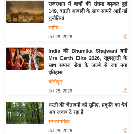
राजस्थान में बाघों की संख्या बढ़कर हुई
इ
149, बढ़ती आबादी के साथ सामने आईं नई
म
चुनौतियां
ई
राष्ट्रीय
-
Jul 28, 2026
पे
प
India की Bhumika Shajwani बनीं
र
Mrs Earth Elite 2026, खूबसूरती के
मि
साथ समाज सेवा के जज्बे से रचा नया
सा
इतिहास
ल
बॉलीवुड
Jul 28, 2026
बे
मि
धरती की चेतावनी को सुनिए, प्रकृति का धैर्य
सा
अब जवाब दे रहा है
ल
समसामयिक
श
Jul 28, 2026