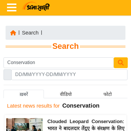
|
Search
|
ता
Search
ज़ा
ख
ब
र
रा
ष्ट्री
ख़बरें
वीडियो
फोटो
य
Conservation
Latest
news results for
अं
त
Clouded Leopard Conservation:
र्रा
भारत ने बादलदार तेंदुए के संरक्षण के लिए
ष्ट्री