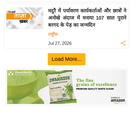
ख्सि
य
मदुरै में पर्यावरण कार्यकर्ताओं और छात्रों ने
त
अनोखे अंदाज में मनाया 107 साल पुराने
बरगद के पेड़ का जन्मदिन
यं
ग
राष्ट्रीय
इं
Jul 27, 2026
डि
या
Load More...
सा
हि
त्य
ज
ग
त
ऑ
टो
व