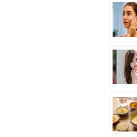
स्तंभ
एम.
आर.
आई.
चाय पर
समीक्षा
धर्म
ज्योतिष
प्रभु
महिमा/
धर्मस्थल
व्रत
त्योहार
राशिफल
विशेष