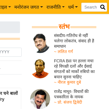
टाइल
मनोरंजन जगत
राजनीति
धर्म
स्तंभ
संसदीय-गतिरोध से नहीं
चलेगा लोकतंत्र, संवाद ही है
समाधान
~ ललित गर्ग
FCRA Bill पर हल्ला मचा
रहे विपक्षी दलों और ईसाई
ो
संगठनों को मार्को रुबियो का
बयान सुनना चाहिए
~ नीरज कुमार दुबे
राजेंद्र माथुर- विचारों की
घने बालों
पत्रकारिता के नायक
Try
~ प्रो. संजय द्विवेदी