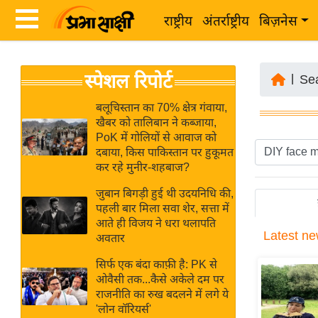
राष्ट्रीय
अंतर्राष्ट्रीय
बिज़नेस
Latest
ता
स्पेशल रिपोर्ट
News
|
Se
ज़ा
in
ख
बलूचिस्तान का 70% क्षेत्र गंवाया,
Hindi
खैबर को तालिबान ने कब्जाया,
ब
PoK में गोलियों से आवाज को
र
दबाया, किस पाकिस्तान पर हुकूमत
Hindi
कर रहे मुनीर-शहबाज?
राष्ट्रीय
News
अंतर्राष्ट्रीय
जुबान बिगड़ी हुई थी उदयनिधि की,
Live
पहली बार मिला सवा शेर, सत्ता में
बिज़नेस
आते ही विजय ने धरा थलापति
Latest
ne
उद्योग
अवतार
Breaking
जगत
News in
सिर्फ एक बंदा काफ़ी है: PK से
विशेषज्ञ
ओवैसी तक...कैसे अकेले दम पर
Hindi
राजनीति का रुख बदलने में लगे ये
राय
'लोन वॉरियर्स'