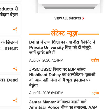
गुणवत्ता पर कड़ी निगरानी रखेगी। यह
कदम एनईपी 2020 के तहत दिल्ली में
oducts से
शिक्षा के विस्तार का मार्ग प्रशस्त करेगा।
बेदाग चेहरा
VIEW ALL SHORTS
लेटेस्ट न्यूज़
Delhi में उच्च शिक्षा का नया दौर! कैबिनेट ने
ं के छिलकों
Private University बिल को दी मंजूरी,
 Instant
जानें इसके बारे में
Aug 07, 2026 7:14PM
राष्ट्रीय
JPSC-JSSC विवाद पर BJP सांसद
Nishikant Dubey का अल्टीमेटम: युवाओं
स्खा Dead
को न्याय नहीं मिला तो मैं भूख हड़ताल पर
बैठूंगा
Aug 07, 2026 6:43PM
राष्ट्रीय
Jantar Mantar कनेक्शन बताने वाले
Amritsar Police चीफ का तबादला, AAP