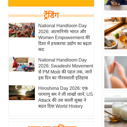
बजट
Hindi
खेल
News
ट्रेंडिंग
क्रिकेट
Hindi
National Handloom Day
IPL
2026: आत्मनिर्भर भारत और
Videos
2026
Women Empowerment की
क्राइम
दिशा में हथकरघा उद्योग का बढ़ता
कद
ई-पेपर
National Handloom Day
मिसाल बेमिसाल
2026: Swadeshi Movement
शख्सियत
से PM Modi की पहल तक, जानें
यंग इंडिया
इस दिन का गौरवशाली इतिहास
साहित्य जगत
Hiroshima Day 2026: एक
परमाणु बम ने ली लाखों जानें, US
ऑटो वर्ल्ड
Attack की उस काली सुबह ने
न्यूज ब्रीफ
बदल दिया World History
मनोरंजन जगत
बॉलीवुड