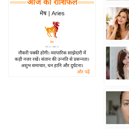
आज का राशिफल
हॉलीवुड
फिल्म समीक्षा
मेष | Aries
Breaking
News
लाइफस्टाइल
टेक्नॉलॉजी
नौकरी पक्की होगी। व्यापारिक साझेदारी में
ब्यूटी/फैशन
कड़ी नजर रखें। संतान की उन्नति से प्रसन्नता।
घरेलू नुस्खे
अशुभ समाचार, धन हानि और दुर्घटना।
और पढ़ें
पर्यटन स्थल
फिटनेस मंत्रा
रिलेशनशिप
राजनीति
विश्लेषण
समसामयिक
मातृभूमि