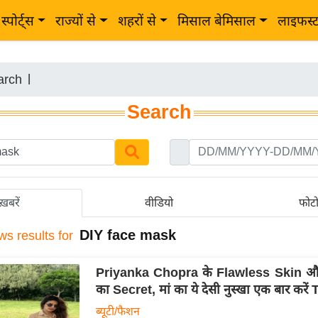
स्पोर्ट्स
राज्यों से
शहरों से
मिसाल बेमिसाल
लाइफस्
arch
|
Search
ख़बरें
वीडियो
फोट
DIY face mask
ws results for
Priyanka Chopra के Flawless Skin और 
का Secret, मां का ये देसी नुस्खा एक बार करें 
ब्यूटी/फैशन