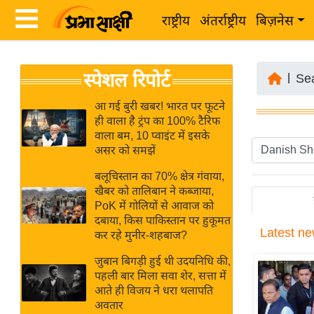
राष्ट्रीय
अंतर्राष्ट्रीय
बिज़नेस
Latest
ता
स्पेशल रिपोर्ट
News
|
Se
ज़ा
in
ख
आ गई बुरी खबर! भारत पर फूटने
Hindi
ही वाला है ट्रंप का 100% टैरिफ
ब
वाला बम, 10 प्वाइंट में इसके
र
असर को समझें
Hindi
राष्ट्रीय
बलूचिस्तान का 70% क्षेत्र गंवाया,
News
अंतर्राष्ट्रीय
खैबर को तालिबान ने कब्जाया,
Live
PoK में गोलियों से आवाज को
बिज़नेस
दबाया, किस पाकिस्तान पर हुकूमत
Latest
ne
उद्योग
कर रहे मुनीर-शहबाज?
Breaking
जगत
News in
जुबान बिगड़ी हुई थी उदयनिधि की,
विशेषज्ञ
पहली बार मिला सवा शेर, सत्ता में
Hindi
आते ही विजय ने धरा थलापति
राय
अवतार