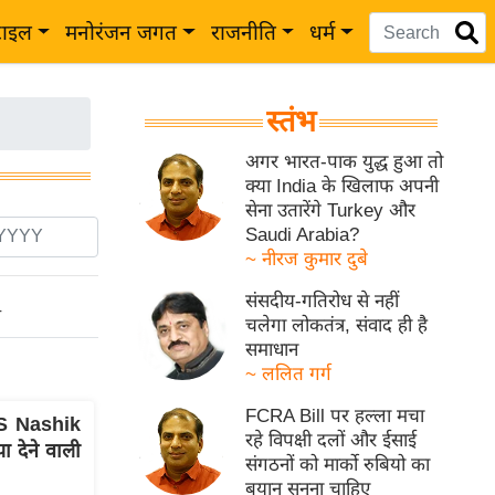
टाइल
मनोरंजन जगत
राजनीति
धर्म
स्तंभ
अगर भारत-पाक युद्ध हुआ तो
क्या India के खिलाफ अपनी
सेना उतारेंगे Turkey और
Saudi Arabia?
~ नीरज कुमार दुबे
संसदीय-गतिरोध से नहीं
ो
चलेगा लोकतंत्र, संवाद ही है
समाधान
~ ललित गर्ग
FCRA Bill पर हल्ला मचा
TCS Nashik
रहे विपक्षी दलों और ईसाई
ा देने वाली
संगठनों को मार्को रुबियो का
बयान सुनना चाहिए