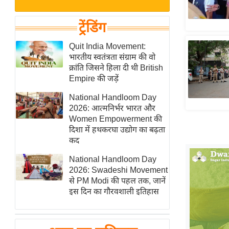
बजट
Hindi
खेल
News
ट्रेंडिंग
क्रिकेट
Hindi
Quit India Movement:
IPL
भारतीय स्वतंत्रता संग्राम की वो
Videos
2026
क्रांति जिसने हिला दी थी British
क्राइम
Empire की जड़ें
ई-पेपर
National Handloom Day
2026: आत्मनिर्भर भारत और
मिसाल बेमिसाल
Women Empowerment की
शख्सियत
दिशा में हथकरघा उद्योग का बढ़ता
यंग इंडिया
कद
साहित्य जगत
National Handloom Day
2026: Swadeshi Movement
ऑटो वर्ल्ड
से PM Modi की पहल तक, जानें
न्यूज ब्रीफ
इस दिन का गौरवशाली इतिहास
मनोरंजन जगत
बॉलीवुड