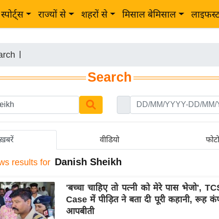
स्पोर्ट्स
राज्यों से
शहरों से
मिसाल बेमिसाल
लाइफस्
arch
|
Search
ख़बरें
वीडियो
फोट
Danish Sheikh
ws results for
'बच्चा चाहिए तो पत्नी को मेरे पास भेजो', 
Case में पीड़ित ने बता दी पूरी कहानी, रूह कंप
आपबीती