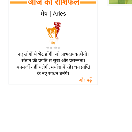
आज का राशिफल
हॉलीवुड
फिल्म समीक्षा
मेष | Aries
Breaking
News
लाइफस्टाइल
टेक्नॉलॉजी
नए लोगों से भेंट होंगी, जो लाभदायक होगी।
ब्यूटी/फैशन
संतान की प्रगति से सुख और प्रसन्नता।
घरेलू नुस्खे
मनमर्जी नहीं चलेगी, मर्यादा में रहें। धन प्राप्ति
के नए साधन बनेंगे।
पर्यटन स्थल
और पढ़ें
फिटनेस मंत्रा
रिलेशनशिप
राजनीति
विश्लेषण
समसामयिक
मातृभूमि