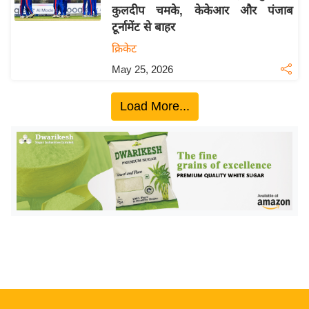
कुलदीप चमके, केकेआर और पंजाब
य
टूर्नामेंट से बाहर
बि
क्रिकेट
ज़
May 25, 2026
ने
स
Load More...
उ
द्यो
ग
ज
ग
त
वि
शे
ष
ज्ञ
रा