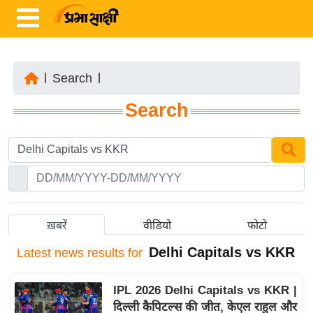
|
Search
|
ता
Search
ज़ा
ख
ब
र
रा
ष्ट्री
ख़बरें
वीडियो
फोटो
य
Delhi Capitals vs KKR
Latest
news results for
अं
त
IPL 2026 Delhi Capitals vs KKR |
र्रा
दिल्ली कैपिटल्स की जीत, केएल राहुल और
ष्ट्री