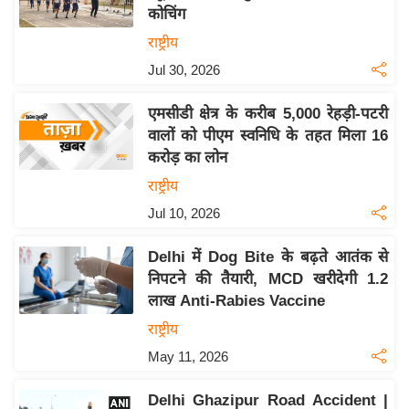
कोचिंग
य
राष्ट्रीय
बि
Jul 30, 2026
ज़
ने
एमसीडी क्षेत्र के करीब 5,000 रेहड़ी-पटरी
स
वालों को पीएम स्वनिधि के तहत मिला 16
उ
करोड़ का लोन
द्यो
राष्ट्रीय
ग
Jul 10, 2026
ज
ग
Delhi में Dog Bite के बढ़ते आतंक से
त
निपटने की तैयारी, MCD खरीदेगी 1.2
वि
लाख Anti-Rabies Vaccine
शे
राष्ट्रीय
ष
May 11, 2026
ज्ञ
रा
Delhi Ghazipur Road Accident |