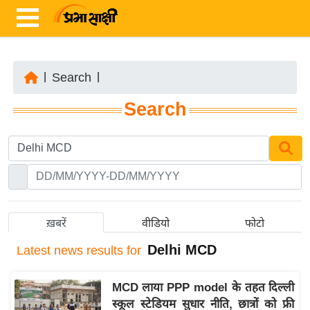
|
Search
|
ता
Search
ज़ा
ख
ब
र
रा
ष्ट्री
ख़बरें
वीडियो
फोटो
य
Delhi MCD
Latest
news results for
अं
त
MCD लाया PPP model के तहत दिल्ली
र्रा
स्कूल स्टेडियम सुधार नीति, छात्रों को फ्री
ष्ट्री