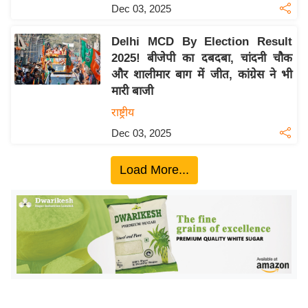
ख्सि
Dec 03, 2025
य
त
Delhi MCD By Election Result
2025! बीजेपी का दबदबा, चांदनी चौक
यं
और शालीमार बाग में जीत, कांग्रेस ने भी
ग
मारी बाजी
इं
राष्ट्रीय
डि
या
Dec 03, 2025
सा
Load More...
हि
त्य
ज
ग
त
ऑ
टो
व