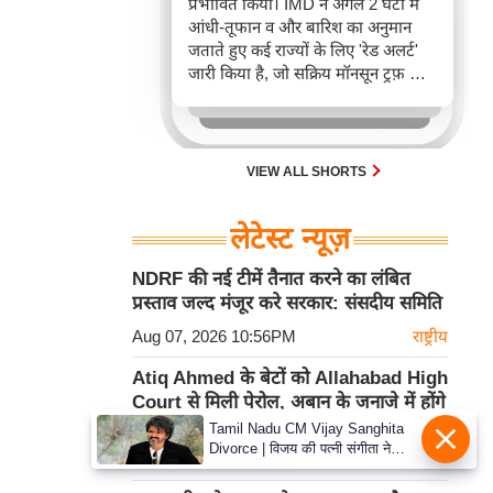
प्रभावित किया। IMD ने अगले 2 घंटों में
आंधी-तूफान व और बारिश का अनुमान
जताते हुए कई राज्यों के लिए 'रेड अलर्ट'
जारी किया है, जो सक्रिय मॉनसून ट्रफ़ और
चक्रवाती हवाओं के घेरे का परिणाम है,
जिससे यातायात बाधित होने के साथ-साथ
सफदरजंग अस्पताल में भी जलभराव की
स्थिति बनी।
VIEW ALL SHORTS
लेटेस्ट न्यूज़
NDRF की नई टीमें तैनात करने का लंबित
प्रस्ताव जल्द मंजूर करे सरकार: संसदीय समिति
Aug 07, 2026 10:56PM
राष्ट्रीय
Atiq Ahmed के बेटों को Allahabad High
Court से मिली पेरोल, अबान के जनाजे में होंगे
शामिल
Tamil Nadu CM Vijay Sanghita
Divorce | विजय की पत्नी संगीता ने
Aug 07, 2026 10:56PM
राष्ट्रीय
वापस ली तलाक की अर्जी, कोर्ट ने मामले
को किया निपटाया