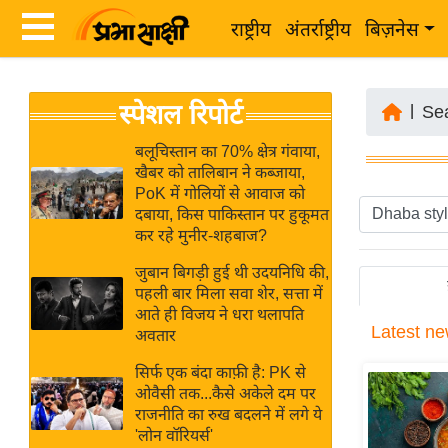
राष्ट्रीय
अंतर्राष्ट्रीय
बिज़नेस
Latest
ता
स्पेशल रिपोर्ट
News
|
Se
ज़ा
in
ख
बलूचिस्तान का 70% क्षेत्र गंवाया,
Hindi
खैबर को तालिबान ने कब्जाया,
ब
PoK में गोलियों से आवाज को
र
दबाया, किस पाकिस्तान पर हुकूमत
Hindi
कर रहे मुनीर-शहबाज?
राष्ट्रीय
News
अंतर्राष्ट्रीय
जुबान बिगड़ी हुई थी उदयनिधि की,
Live
पहली बार मिला सवा शेर, सत्ता में
बिज़नेस
आते ही विजय ने धरा थलापति
Latest
ne
उद्योग
अवतार
Breaking
जगत
News in
सिर्फ एक बंदा काफ़ी है: PK से
विशेषज्ञ
ओवैसी तक...कैसे अकेले दम पर
Hindi
राजनीति का रुख बदलने में लगे ये
राय
'लोन वॉरियर्स'