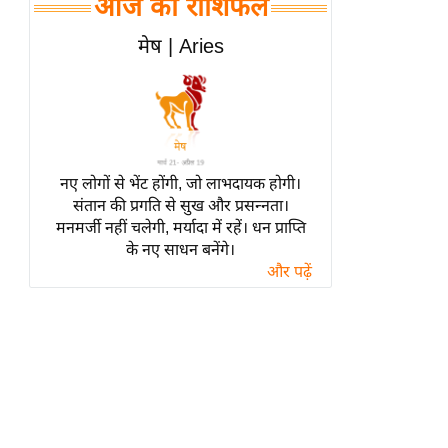
आज का राशिफल
हॉलीवुड
फिल्म समीक्षा
मेष | Aries
Breaking
News
लाइफस्टाइल
टेक्नॉलॉजी
नए लोगों से भेंट होंगी, जो लाभदायक होगी।
ब्यूटी/फैशन
संतान की प्रगति से सुख और प्रसन्नता।
घरेलू नुस्खे
मनमर्जी नहीं चलेगी, मर्यादा में रहें। धन प्राप्ति
के नए साधन बनेंगे।
पर्यटन स्थल
और पढ़ें
फिटनेस मंत्रा
रिलेशनशिप
राजनीति
विश्लेषण
समसामयिक
मातृभूमि