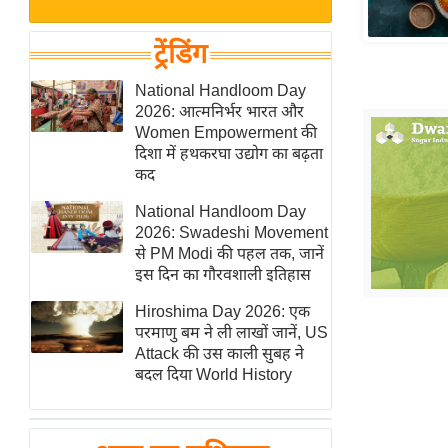
बजट
Hindi
खेल
News
ट्रेंडिंग
क्रिकेट
Hindi
National Handloom Day
IPL
2026: आत्मनिर्भर भारत और
Videos
2026
Women Empowerment की
क्राइम
दिशा में हथकरघा उद्योग का बढ़ता
कद
ई-पेपर
National Handloom Day
मिसाल बेमिसाल
2026: Swadeshi Movement
शख्सियत
से PM Modi की पहल तक, जानें
यंग इंडिया
इस दिन का गौरवशाली इतिहास
साहित्य जगत
Hiroshima Day 2026: एक
परमाणु बम ने ली लाखों जानें, US
ऑटो वर्ल्ड
Attack की उस काली सुबह ने
न्यूज ब्रीफ
बदल दिया World History
मनोरंजन जगत
बॉलीवुड