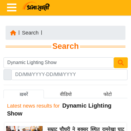
|
Search
|
ता
Search
ज़ा
ख
ब
र
रा
ष्ट्री
ख़बरें
वीडियो
फोटो
य
Dynamic Lighting
Latest
news results for
अं
Show
त
र्रा
सम्राट चौधरी ने बक्सर स्थित रामरेखा घाट
ष्ट्री