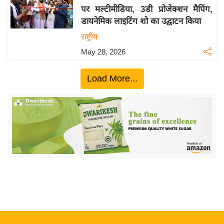
पर मल्टीमीडिया, 3डी प्रोजेक्शन मैपिंग,
य
डायनेमिक लाइटिंग शो का उद्घाटन किया
बि
राष्ट्रीय
ज़
May 28, 2026
ने
स
Load More...
उ
द्यो
ग
ज
ग
त
वि
शे
ष
ज्ञ
रा