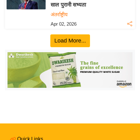
साल पुरानी सभ्यता
य
अंतर्राष्ट्रीय
बि
Apr 02, 2026
ज़
ने
Load More...
स
उ
द्यो
ग
ज
ग
त
वि
शे
ष
ज्ञ
रा
Quick Links