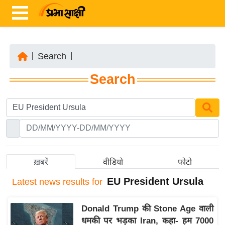
|
Search
|
ता
Search
ज़ा
ख
ब
र
रा
ष्ट्री
ख़बरें
वीडियो
फोटो
य
EU President Ursula
Latest
news results for
अं
त
Donald Trump की Stone Age वाली
र्रा
धमकी पर भड़का Iran, कहा- हम 7000
ष्ट्री