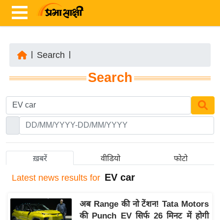
|
Search
|
ता
Search
ज़ा
ख
ब
र
रा
ष्ट्री
ख़बरें
वीडियो
फोटो
य
EV car
Latest
news results for
अं
त
अब Range की नो टेंशन! Tata Motors
र्रा
की Punch EV सिर्फ 26 मिनट में होगी
ष्ट्री