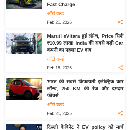
Fast Charge
य
ऑटो वर्ल्ड
बि
Feb 21, 2026
ज़
ने
Maruti eVitara हुई लॉन्च, Price सिर्फ
स
₹10.99 लाख! India की सबसे बड़ी Car
उ
कंपनी का पहला EV दांव
द्यो
ऑटो वर्ल्ड
ग
Feb 18, 2026
ज
ग
भारत की सबसे किफायती इलेक्ट्रिक कार
त
लॉन्च, 250 KM की रेंज और दमदार
वि
फीचर्स
शे
ऑटो वर्ल्ड
ष
Feb 21, 2025
ज्ञ
रा
दिल्ली कैबिनेट ने EV policy को मार्च