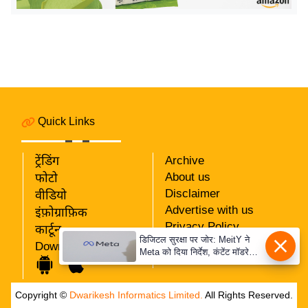
इ
म
ई
-
पे
प
Quick Links
र
मि
ट्रेंडिंग
Archive
सा
About us
फोटो
ल
Disclaimer
वीडियो
Advertise with us
इंफ़ोग्राफ़िक
बे
Privacy Policy
कार्टून
मि
डिजिटल सुरक्षा पर जोर: MeitY ने
RSS
Download App
Meta को दिया निर्देश, कंटेंट मॉडरेशन
सा
Our Team
मजबूत करे
ल
श
Copyright ©
Dwarikesh Informatics Limited.
All Rights Reserved.