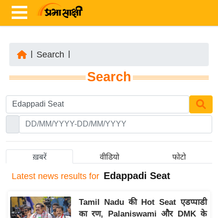
|
Search
|
ता
Search
ज़ा
ख
ब
र
रा
ष्ट्री
ख़बरें
वीडियो
फोटो
य
Edappadi Seat
Latest
news results for
अं
त
Tamil Nadu की Hot Seat एडप्पाडी
र्रा
का रण, Palaniswami और DMK के
ष्ट्री