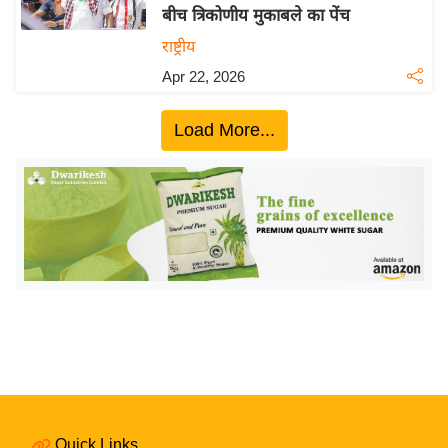
बीच त्रिकोणीय मुकाबले का पेंच
य
राष्ट्रीय
बि
Apr 22, 2026
ज़
ने
Load More...
स
उ
द्यो
ग
ज
ग
त
वि
शे
ष
ज्ञ
रा
Quick Links