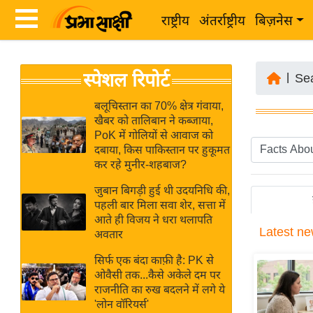
राष्ट्रीय
अंतर्राष्ट्रीय
बिज़नेस
Latest
ता
स्पेशल रिपोर्ट
News
|
Se
ज़ा
in
ख
बलूचिस्तान का 70% क्षेत्र गंवाया,
Hindi
खैबर को तालिबान ने कब्जाया,
ब
PoK में गोलियों से आवाज को
र
दबाया, किस पाकिस्तान पर हुकूमत
Hindi
कर रहे मुनीर-शहबाज?
राष्ट्रीय
News
अंतर्राष्ट्रीय
जुबान बिगड़ी हुई थी उदयनिधि की,
Live
पहली बार मिला सवा शेर, सत्ता में
बिज़नेस
आते ही विजय ने धरा थलापति
Latest
ne
उद्योग
अवतार
Breaking
जगत
News in
सिर्फ एक बंदा काफ़ी है: PK से
विशेषज्ञ
ओवैसी तक...कैसे अकेले दम पर
Hindi
राजनीति का रुख बदलने में लगे ये
राय
'लोन वॉरियर्स'