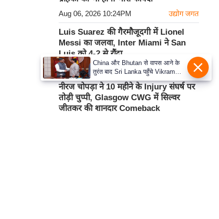
Aug 06, 2026 10:24PM
उद्योग जगत
Luis Suarez की गैरमौजूदगी में Lionel
Messi का जलवा, Inter Miami ने San
Luis को 4-2 से रौंदा
China और Bhutan से वापस आने के
Aug 06, 2026 10:11PM
खेल
तुरंत बाद Sri Lanka पहुँचे Vikram
Misri, भारत के जबरदस्त दाँव से दुनिया
नीरज चोपड़ा ने 10 महीने के Injury संघर्ष पर
हुई हैरान
तोड़ी चुप्पी, Glasgow CWG में सिल्वर
जीतकर की शानदार Comeback
Aug 06, 2026 10:00PM
खेल
कार्टून
हमसे सम्पर्क करें
प्रथम तल, 12-अजीत सिंह हाउस,
डीडीए कॉम्पलेक्स, युसूफ सराय,
नई दिल्ली-110049