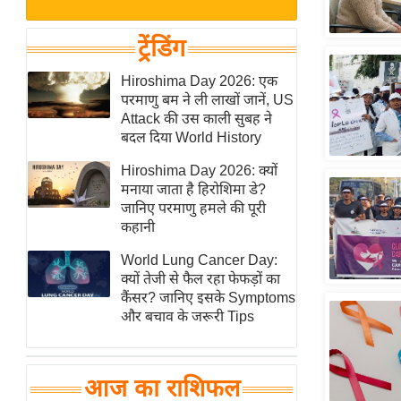
बजट
Hindi
खेल
News
ट्रेंडिंग
क्रिकेट
Hindi
Hiroshima Day 2026: एक
IPL
परमाणु बम ने ली लाखों जानें, US
Videos
2026
Attack की उस काली सुबह ने
क्राइम
बदल दिया World History
ई-पेपर
Hiroshima Day 2026: क्यों
मनाया जाता है हिरोशिमा डे?
मिसाल बेमिसाल
जानिए परमाणु हमले की पूरी
शख्सियत
कहानी
यंग इंडिया
World Lung Cancer Day:
साहित्य जगत
क्यों तेजी से फैल रहा फेफड़ों का
कैंसर? जानिए इसके Symptoms
ऑटो वर्ल्ड
और बचाव के जरूरी Tips
न्यूज ब्रीफ
मनोरंजन जगत
आज का राशिफल
बॉलीवुड