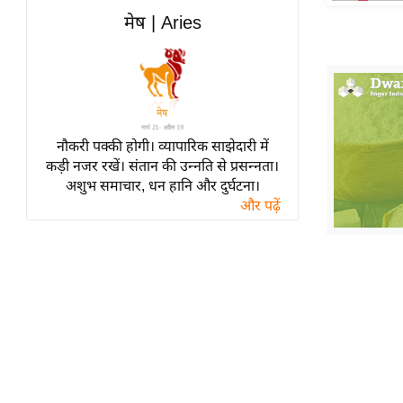
हॉलीवुड
मेष | Aries
फिल्म समीक्षा
Breaking
News
लाइफस्टाइल
नौकरी पक्की होगी। व्यापारिक साझेदारी में
टेक्नॉलॉजी
कड़ी नजर रखें। संतान की उन्नति से प्रसन्नता।
ब्यूटी/फैशन
अशुभ समाचार, धन हानि और दुर्घटना।
घरेलू नुस्खे
और पढ़ें
पर्यटन स्थल
फिटनेस मंत्रा
रिलेशनशिप
राजनीति
विश्लेषण
समसामयिक
मातृभूमि