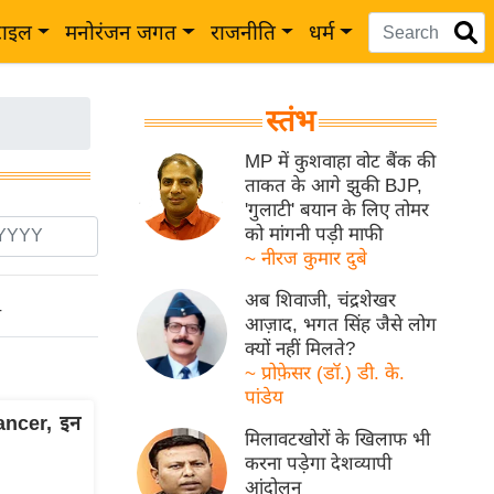
टाइल
मनोरंजन जगत
राजनीति
धर्म
स्तंभ
MP में कुशवाहा वोट बैंक की
ताकत के आगे झुकी BJP,
'गुलाटी' बयान के लिए तोमर
को मांगनी पड़ी माफी
~ नीरज कुमार दुबे
अब शिवाजी, चंद्रशेखर
ो
आज़ाद, भगत सिंह जैसे लोग
क्यों नहीं मिलते?
~ प्रोफ़ेसर (डॉ.) डी. के.
पांडेय
Cancer, इन
मिलावटखोरों के खिलाफ भी
करना पड़ेगा देशव्यापी
आंदोलन