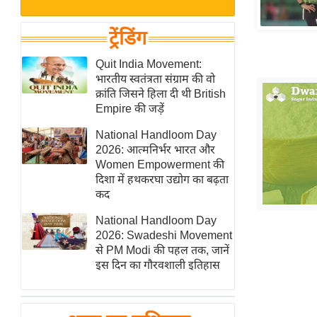
बजट
Hindi
खेल
News
ट्रेंडिंग
क्रिकेट
Hindi
Quit India Movement:
IPL
भारतीय स्वतंत्रता संग्राम की वो
Videos
2026
क्रांति जिसने हिला दी थी British
क्राइम
Empire की जड़ें
ई-पेपर
National Handloom Day
2026: आत्मनिर्भर भारत और
मिसाल बेमिसाल
Women Empowerment की
शख्सियत
दिशा में हथकरघा उद्योग का बढ़ता
यंग इंडिया
कद
साहित्य जगत
National Handloom Day
2026: Swadeshi Movement
ऑटो वर्ल्ड
से PM Modi की पहल तक, जानें
न्यूज ब्रीफ
इस दिन का गौरवशाली इतिहास
मनोरंजन जगत
बॉलीवुड