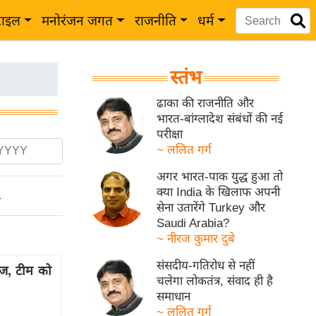
टाइल
मनोरंजन जगत
राजनीति
धर्म
स्तंभ
ढाका की राजनीति और
भारत-बांग्लादेश संबंधों की नई
परीक्षा
~ ललित गर्ग
अगर भारत-पाक युद्ध हुआ तो
क्या India के खिलाफ अपनी
ो
सेना उतारेंगे Turkey और
Saudi Arabia?
~ नीरज कुमार दुबे
संसदीय-गतिरोध से नहीं
बाज, टीम को
चलेगा लोकतंत्र, संवाद ही है
समाधान
~ ललित गर्ग