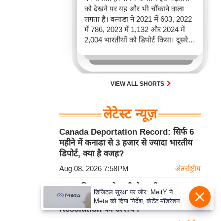
को देखने पर यह और भी चौंकाने वाला
लगता है। कनाडा ने 2021 में 603, 2022
में 786, 2023 में 1,132 और 2024 में
2,004 भारतीयों को डिपोर्ट किया। दूसरे
शब्दों में, 2021 से 2024 के बीच किसी भी
पूरे साल की तुलना में 2026 की पहली
छमाही में ज़्यादा भारतीयों को वापस भेजा
गया।
VIEW ALL SHORTS
लेटेस्ट न्यूज़
Canada Deportation Record: सिर्फ 6
महीने में कनाडा से 3 हजार से ज्यादा भारतीय
डिपोर्ट, क्या है वजह?
Aug 08, 2026 7:58PM
अंतर्राष्ट्रीय
UAE की Iran को कड़ी चेतावनी, ADNOC
डिजिटल सुरक्षा पर जोर: MeitY ने
टैंकर पर Missile Attack को बताया UN
Meta को दिया निर्देश, कंटेंट मॉडरेशन
Resolution का उल्लंघन
मजबूत करे