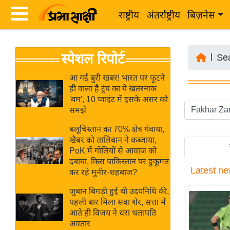
राष्ट्रीय
अंतर्राष्ट्रीय
बिज़नेस
Latest
ता
स्पेशल रिपोर्ट
News
|
Se
ज़ा
in
ख
आ गई बुरी खबर! भारत पर फूटने
Hindi
ही वाला है ट्रंप का ये खतरनाक
ब
'बम', 10 प्वाइंट में इसके असर को
र
समझें
Hindi
राष्ट्रीय
बलूचिस्तान का 70% क्षेत्र गंवाया,
News
अंतर्राष्ट्रीय
खैबर को तालिबान ने कब्जाया,
Live
PoK में गोलियों से आवाज को
बिज़नेस
दबाया, किस पाकिस्तान पर हुकूमत
Latest
ne
उद्योग
कर रहे मुनीर-शहबाज?
Breaking
जगत
News in
जुबान बिगड़ी हुई थी उदयनिधि की,
विशेषज्ञ
पहली बार मिला सवा शेर, सत्ता में
Hindi
आते ही विजय ने धरा थलापति
राय
अवतार