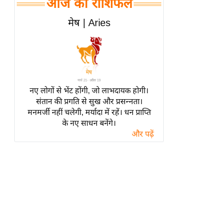
आज का राशिफल
हॉलीवुड
फिल्म समीक्षा
मेष | Aries
Breaking
News
लाइफस्टाइल
टेक्नॉलॉजी
नए लोगों से भेंट होंगी, जो लाभदायक होगी।
ब्यूटी/फैशन
संतान की प्रगति से सुख और प्रसन्नता।
घरेलू नुस्खे
मनमर्जी नहीं चलेगी, मर्यादा में रहें। धन प्राप्ति
के नए साधन बनेंगे।
पर्यटन स्थल
और पढ़ें
फिटनेस मंत्रा
रिलेशनशिप
राजनीति
विश्लेषण
समसामयिक
मातृभूमि