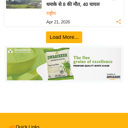
धमाके से 8 की मौत, 40 घायल
य
राष्ट्रीय
बि
Apr 21, 2026
ज़
ने
Load More...
स
उ
द्यो
ग
ज
ग
त
वि
शे
ष
ज्ञ
रा
Quick Links