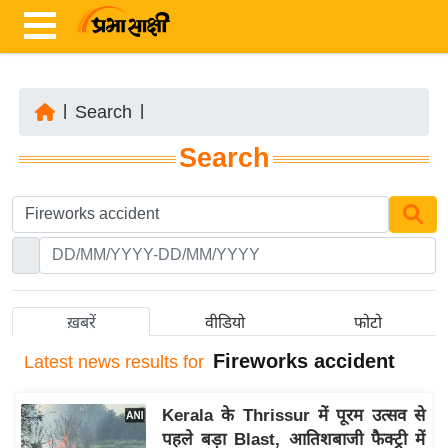
|
Search
|
ता
Search
ज़ा
ख
ब
र
रा
ष्ट्री
ख़बरें
वीडियो
फोटो
य
Fireworks accident
Latest
news results for
अं
त
Kerala के Thrissur में पूरम उत्सव से
र्रा
पहले बड़ा Blast, आतिशबाजी फैक्ट्री में
ष्ट्री