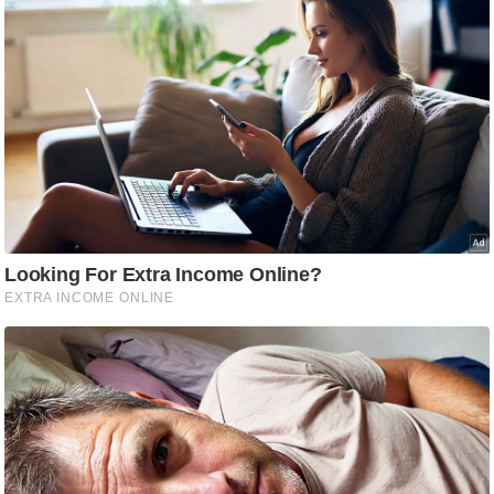
ट
ने
स
मं
त्रा
रि
ले
श
न
शि
प
रा
ज
नी
ति
वि
श्ले