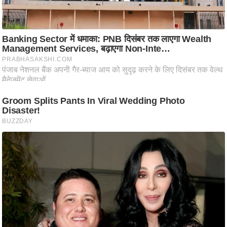
आ
र
.
आ
ई
.
चा
य
प
र
स
मी
क्षा
ध
र्म
ज्यो