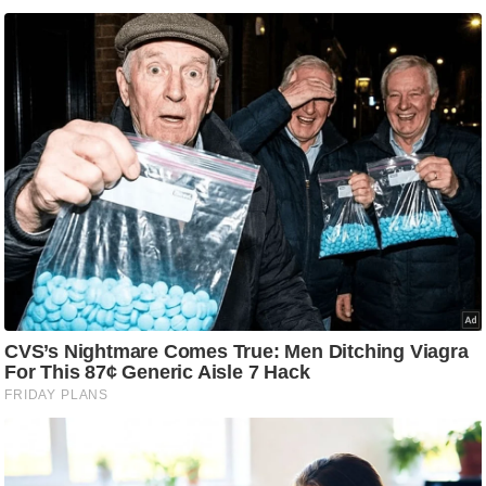
/
फै
श
न
घ
रे
लू
नु
स्खे
प
र्य
ट
न
स्थ
ल
फि