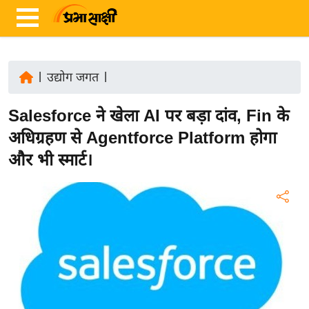
|
उद्योग जगत
|
ता
Salesforce ने खेला AI पर बड़ा दांव, Fin के
ज़ा
ख
अधिग्रहण से Agentforce Platform होगा
ब
और भी स्मार्ट।
र
रा
ष्ट्री
य
अं
त
र्रा
ष्ट्री