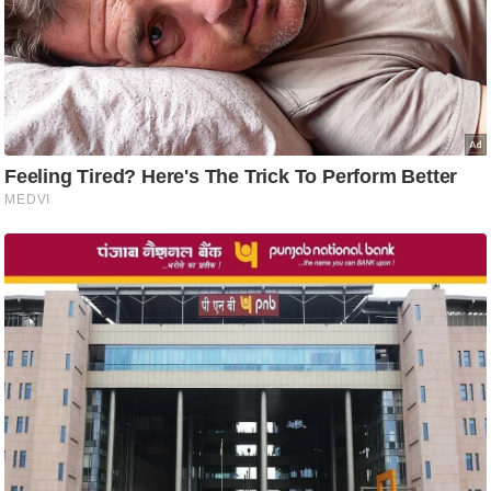
ष
ण
स
म
सा
म
यि
क
मा
तृ
भू
मि
स्तं
भ
ए
म
.