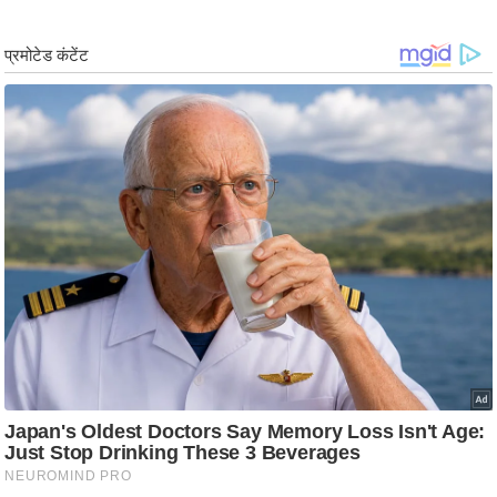
g
N
e
w
s
ला
इ
फ
स्टा
इ
ल
टे
क्नॉ
लॉ
जी
ब्यू
टी