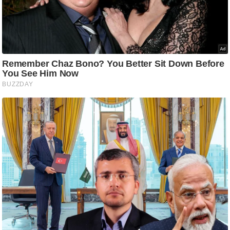
ति
ष
प्र
भु
म
हि
मा
/
ध
र्म
स्थ
ल
व्र
त
त्यो
हा
र