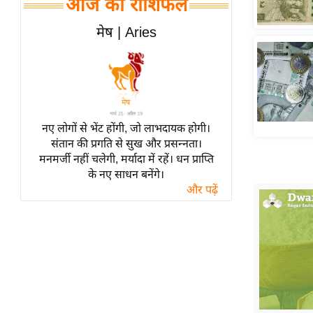
आज का राशिफल
हॉलीवुड
फिल्म समीक्षा
मेष | Aries
Breaking
News
लाइफस्टाइल
टेक्नॉलॉजी
नए लोगों से भेंट होंगी, जो लाभदायक होगी।
ब्यूटी/फैशन
संतान की प्रगति से सुख और प्रसन्नता।
घरेलू नुस्खे
मनमर्जी नहीं चलेगी, मर्यादा में रहें। धन प्राप्ति
के नए साधन बनेंगे।
पर्यटन स्थल
और पढ़ें
फिटनेस मंत्रा
रिलेशनशिप
राजनीति
विश्लेषण
समसामयिक
मातृभूमि