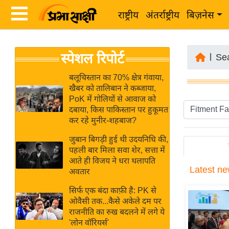
राष्ट्रीय
अंतर्राष्ट्रीय
बिज़नेस
Latest
ता
स्पेशल रिपोर्ट
News
|
Se
ज़ा
in
ख
बलूचिस्तान का 70% क्षेत्र गंवाया,
Hindi
खैबर को तालिबान ने कब्जाया,
ब
PoK में गोलियों से आवाज को
र
दबाया, किस पाकिस्तान पर हुकूमत
Hindi
कर रहे मुनीर-शहबाज?
राष्ट्रीय
News
अंतर्राष्ट्रीय
जुबान बिगड़ी हुई थी उदयनिधि की,
Live
पहली बार मिला सवा शेर, सत्ता में
बिज़नेस
आते ही विजय ने धरा थलापति
Latest
ne
उद्योग
अवतार
Breaking
जगत
News in
सिर्फ एक बंदा काफ़ी है: PK से
विशेषज्ञ
ओवैसी तक...कैसे अकेले दम पर
Hindi
राजनीति का रुख बदलने में लगे ये
राय
'लोन वॉरियर्स'