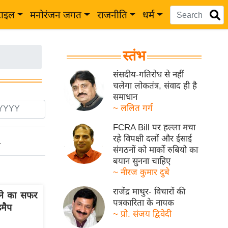
टाइल
मनोरंजन जगत
राजनीति
धर्म
स्तंभ
संसदीय-गतिरोध से नहीं
चलेगा लोकतंत्र, संवाद ही है
समाधान
~ ललित गर्ग
FCRA Bill पर हल्ला मचा
रहे विपक्षी दलों और ईसाई
ो
संगठनों को मार्को रुबियो का
बयान सुनना चाहिए
~ नीरज कुमार दुबे
राजेंद्र माथुर- विचारों की
े का सफर
पत्रकारिता के नायक
डमैप
~ प्रो. संजय द्विवेदी