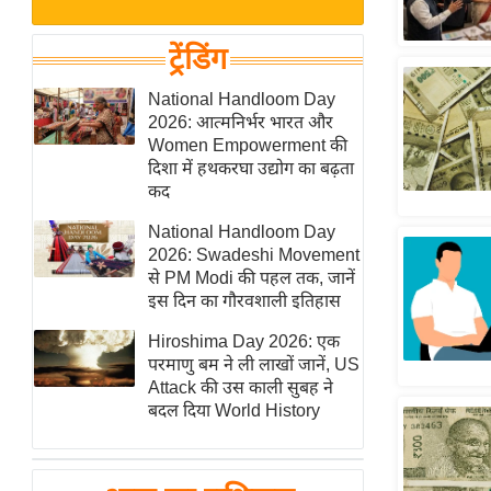
बजट
Hindi
खेल
News
ट्रेंडिंग
क्रिकेट
Hindi
National Handloom Day
IPL
2026: आत्मनिर्भर भारत और
Videos
2026
Women Empowerment की
क्राइम
दिशा में हथकरघा उद्योग का बढ़ता
कद
ई-पेपर
National Handloom Day
मिसाल बेमिसाल
2026: Swadeshi Movement
शख्सियत
से PM Modi की पहल तक, जानें
यंग इंडिया
इस दिन का गौरवशाली इतिहास
साहित्य जगत
Hiroshima Day 2026: एक
परमाणु बम ने ली लाखों जानें, US
ऑटो वर्ल्ड
Attack की उस काली सुबह ने
न्यूज ब्रीफ
बदल दिया World History
मनोरंजन जगत
बॉलीवुड