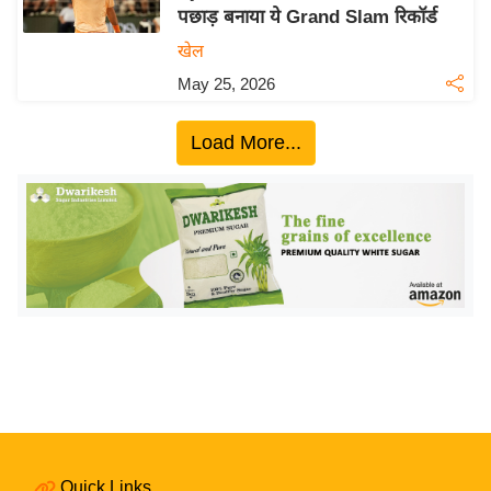
पछाड़ बनाया ये Grand Slam रिकॉर्ड
य
खेल
बि
May 25, 2026
ज़
ने
Load More...
स
उ
द्यो
ग
ज
ग
त
वि
शे
ष
ज्ञ
रा
Quick Links