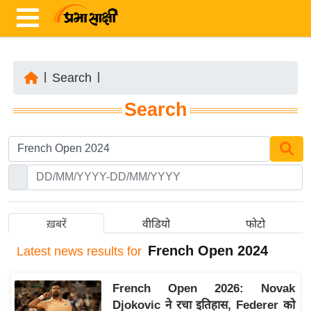
|
Search
|
ता
Search
ज़ा
ख
ब
र
रा
ष्ट्री
ख़बरें
वीडियो
फोटो
य
French Open 2024
Latest
news results for
अं
त
French Open 2026: Novak
र्रा
Djokovic ने रचा इतिहास, Federer को
ष्ट्री