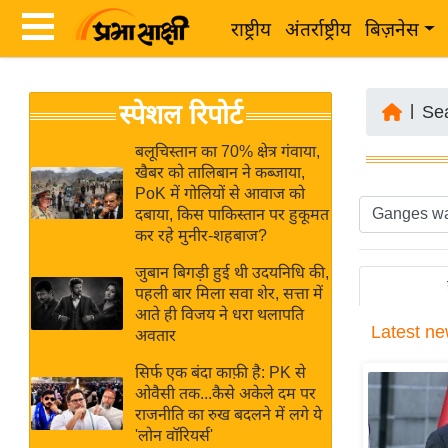
राष्ट्रीय
अंतर्राष्ट्रीय
बिज़नेस
Latest
ता
स्पेशल रिपोर्ट
News
|
Se
ज़ा
in
ख
बलूचिस्तान का 70% क्षेत्र गंवाया,
Hindi
खैबर को तालिबान ने कब्जाया,
ब
PoK में गोलियों से आवाज को
र
दबाया, किस पाकिस्तान पर हुकूमत
Hindi
कर रहे मुनीर-शहबाज?
राष्ट्रीय
News
अंतर्राष्ट्रीय
जुबान बिगड़ी हुई थी उदयनिधि की,
Live
पहली बार मिला सवा शेर, सत्ता में
बिज़नेस
आते ही विजय ने धरा थलापति
Latest
ne
उद्योग
अवतार
Breaking
जगत
News in
सिर्फ एक बंदा काफ़ी है: PK से
विशेषज्ञ
ओवैसी तक...कैसे अकेले दम पर
Hindi
राजनीति का रुख बदलने में लगे ये
राय
'लोन वॉरियर्स'