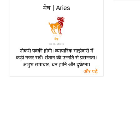
हॉलीवुड
मेष | Aries
फिल्म समीक्षा
Breaking
News
लाइफस्टाइल
नौकरी पक्की होगी। व्यापारिक साझेदारी में
टेक्नॉलॉजी
कड़ी नजर रखें। संतान की उन्नति से प्रसन्नता।
ब्यूटी/फैशन
अशुभ समाचार, धन हानि और दुर्घटना।
घरेलू नुस्खे
और पढ़ें
पर्यटन स्थल
फिटनेस मंत्रा
रिलेशनशिप
राजनीति
विश्लेषण
समसामयिक
मातृभूमि