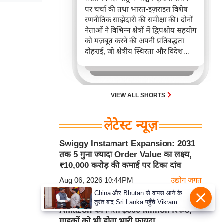
पर चर्चा की तथा भारत-इज़राइल विशेष
रणनीतिक साझेदारी की समीक्षा की। दोनों
नेताओं ने विभिन्न क्षेत्रों में द्विपक्षीय सहयोग
को मज़बूत करने की अपनी प्रतिबद्धता
दोहराई, जो क्षेत्रीय स्थिरता और विदेश
नीति में भारत के बढ़ते महत्व को रेखांकित
करता है।
VIEW ALL SHORTS
लेटेस्ट न्यूज़
Swiggy Instamart Expansion: 2031
तक 5 गुना ज्यादा Order Value का लक्ष्य,
₹10,000 करोड़ की कमाई पर टिका दांव
Aug 06, 2026 10:44PM
उद्योग जगत
China और Bhutan से वापस आने के
US Supreme Court के बड़े फैसले के बाद
तुरंत बाद Sri Lanka पहुँचे Vikram
Amazon को मिला $600 Million रिफंड,
Misri, भारत के जबरदस्त दाँव से दुनिया
ग्राहकों को भी होगा भारी फायदा
हुई हैरान