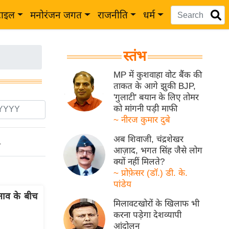
टाइल
मनोरंजन जगत
राजनीति
धर्म
स्तंभ
MP में कुशवाहा वोट बैंक की
ताकत के आगे झुकी BJP,
'गुलाटी' बयान के लिए तोमर
को मांगनी पड़ी माफी
~ नीरज कुमार दुबे
अब शिवाजी, चंद्रशेखर
ो
आज़ाद, भगत सिंह जैसे लोग
क्यों नहीं मिलते?
~ प्रोफ़ेसर (डॉ.) डी. के.
पांडेय
तनाव के बीच
मिलावटखोरों के खिलाफ भी
करना पड़ेगा देशव्यापी
आंदोलन