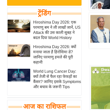
बजट
Hindi
खेल
News
ट्रेंडिंग
क्रिकेट
Hindi
Hiroshima Day 2026: एक
IPL
परमाणु बम ने ली लाखों जानें, US
Videos
2026
Attack की उस काली सुबह ने
क्राइम
बदल दिया World History
ई-पेपर
Hiroshima Day 2026: क्यों
मनाया जाता है हिरोशिमा डे?
मिसाल बेमिसाल
जानिए परमाणु हमले की पूरी
शख्सियत
कहानी
यंग इंडिया
World Lung Cancer Day:
साहित्य जगत
क्यों तेजी से फैल रहा फेफड़ों का
कैंसर? जानिए इसके Symptoms
ऑटो वर्ल्ड
और बचाव के जरूरी Tips
न्यूज ब्रीफ
मनोरंजन जगत
आज का राशिफल
बॉलीवुड