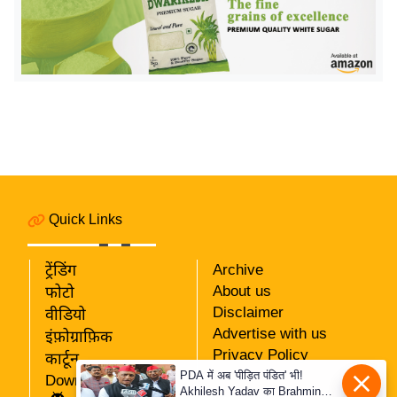
ख्सि
य
त
यं
ग
इं
डि
या
सा
Quick Links
हि
त्य
ज
ट्रेंडिंग
Archive
About us
ग
फोटो
Disclaimer
वीडियो
त
Advertise with us
इंफ़ोग्राफ़िक
ऑ
Privacy Policy
कार्टून
टो
RSS
PDA में अब 'पीड़ित पंडित' भी!
Download App
व
Akhilesh Yadav का Brahmin