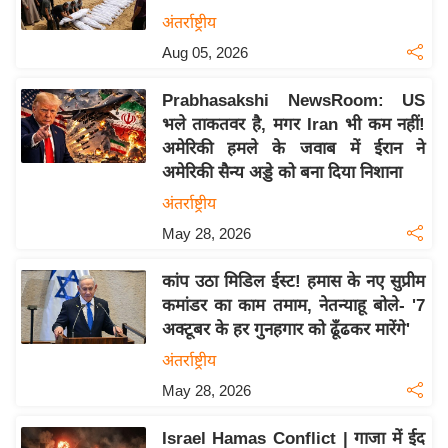
य
अंतर्राष्ट्रीय
बि
Aug 05, 2026
ज़
Prabhasakshi NewsRoom: US
ने
भले ताकतवर है, मगर Iran भी कम नहीं!
स
अमेरिकी हमले के जवाब में ईरान ने
उ
अमेरिकी सैन्य अड्डे को बना दिया निशाना
द्यो
अंतर्राष्ट्रीय
ग
May 28, 2026
ज
ग
कांप उठा मिडिल ईस्ट! हमास के नए सुप्रीम
त
कमांडर का काम तमाम, नेतन्याहू बोले- '7
वि
अक्टूबर के हर गुनहगार को ढूँढकर मारेंगे'
शे
अंतर्राष्ट्रीय
ष
May 28, 2026
ज्ञ
रा
Israel Hamas Conflict | गाजा में ईद