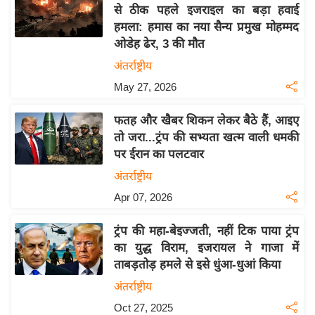
य
से ठीक पहले इजराइल का बड़ा हवाई
ब
हमला: हमास का नया सैन्य प्रमुख मोहम्मद
ज
ओडेह ढेर, 3 की मौत
ट
अंतर्राष्ट्रीय
खे
May 27, 2026
ल
फतह और खैबर शिकन लेकर बैठे हैं, आइए
क्रि
तो जरा...ट्रंप की सभ्यता खत्म वाली धमकी
के
पर ईरान का पलटवार
ट
अंतर्राष्ट्रीय
I
Apr 07, 2026
P
L
ट्रंप की महा-बेइज्जती, नहीं टिक पाया ट्रंप
2
का युद्ध विराम, इजरायल ने गाजा में
0
ताबड़तोड़ हमले से इसे धुंआ-धुआं किया
2
अंतर्राष्ट्रीय
6
Oct 27, 2025
क्रा