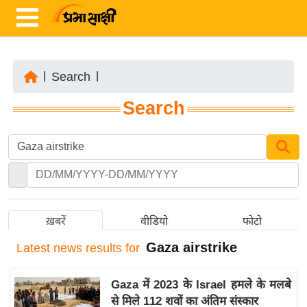
|
Search
|
ता
Search
ज़ा
ख
ब
र
रा
ष्ट्री
ख़बरें
वीडियो
फोटो
य
Gaza airstrike
Latest
news results for
अं
त
Gaza में 2023 के Israel हमले के मलबे
र्रा
से मिले 112 शवों का अंतिम संस्कार
ष्ट्री