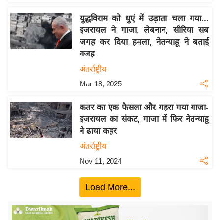
इ
युद्धविराम को धुएं में उड़ाता चला गया...
म
इजरायल ने गाजा, लेबनान, सीरिया सब
ई
जगह कर दिया हमला, नेतन्याहू ने बताई
-
वजह
पे
अंतर्राष्ट्रीय
प
Mar 18, 2025
र
मि
कतर का एक फैसला और गहरा गया गाजा-
सा
इजरायल का संकट, गाजा में फिर नेतन्याहू
ने ढाया कहर
ल
अंतर्राष्ट्रीय
बे
Nov 11, 2024
मि
सा
Load More...
ल
श