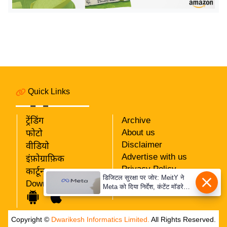
य
ब
ज
ट
खे
ल
क्रि
Quick Links
के
ट
ट्रेंडिंग
Archive
I
About us
फोटो
P
Disclaimer
वीडियो
Advertise with us
L
इंफ़ोग्राफ़िक
Privacy Policy
2
कार्टून
डिजिटल सुरक्षा पर जोर: MeitY ने
RSS
Download App
0
Meta को दिया निर्देश, कंटेंट मॉडरेशन
Our Team
मजबूत करे
2
6
Copyright ©
Dwarikesh Informatics Limited.
All Rights Reserved.
क्रा