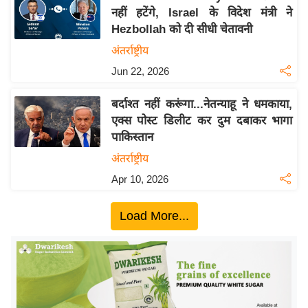
नहीं हटेंगे, Israel के विदेश मंत्री ने
य
Hezbollah को दी सीधी चेतावनी
बि
अंतर्राष्ट्रीय
ज़
Jun 22, 2026
ने
स
बर्दाश्त नहीं करूंगा...नेतन्याहू ने धमकाया,
उ
एक्स पोस्ट डिलीट कर दुम दबाकर भागा
द्यो
पाकिस्तान
ग
अंतर्राष्ट्रीय
ज
Apr 10, 2026
ग
त
Load More...
वि
शे
ष
ज्ञ
रा