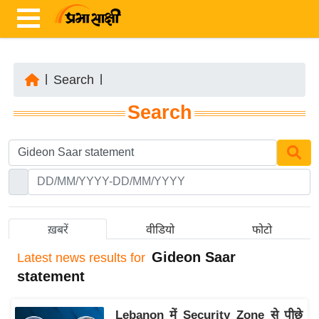
|
Search
|
ता
Search
ज़ा
ख
ब
र
रा
ष्ट्री
ख़बरें
वीडियो
फोटो
य
Gideon Saar
Latest
news results for
अं
statement
त
र्रा
Lebanon में Security Zone से पीछे
ष्ट्री