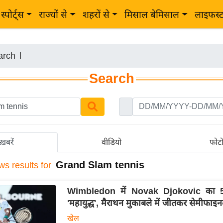
स्पोर्ट्स
राज्यों से
शहरों से
मिसाल बेमिसाल
लाइफस्
arch
|
Search
ख़बरें
वीडियो
फोट
Grand Slam tennis
ws results for
Wimbledon में Novak Djokovic का 5 
'महायुद्ध', मैराथन मुकाबले में जीतकर सेमीफाइनल
खेल