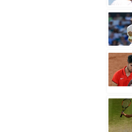
स्तंभ
एम.
आर.
आई.
चाय पर
समीक्षा
धर्म
ज्योतिष
प्रभु
महिमा/
धर्मस्थल
व्रत
त्योहार
राशिफल
विशेष