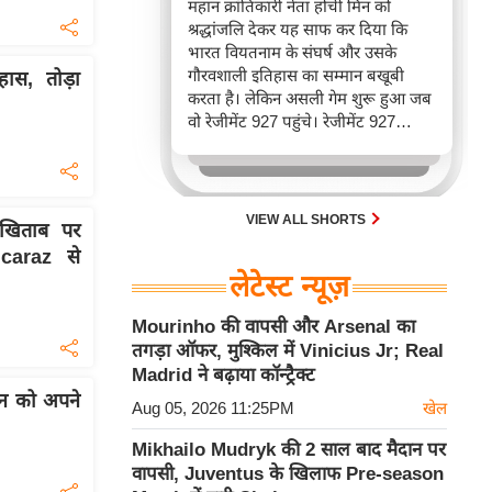
महान क्रांतिकारी नेता होची मिन को
श्रद्धांजलि देकर यह साफ कर दिया कि
भारत वियतनाम के संघर्ष और उसके
गौरवशाली इतिहास का सम्मान बखूबी
ास, तोड़ा
करता है। लेकिन असली गेम शुरू हुआ जब
वो रेजीमेंट 927 पहुंचे। रेजीमेंट 927
वियतनाम की वायुसेना की रीड है। यहां
एयर चीफ ने सीधे वियतनामी फाइटर
पायलट से बातचीत की। वियतनाम भी सुई
30 एम के भी उड़ाता है और भारत के पास
VIEW ALL SHORTS
 खिताब पर
इसका सबसे बड़ा बेड़ा है।
caraz से
लेटेस्ट न्यूज़
Mourinho की वापसी और Arsenal का
तगड़ा ऑफर, मुश्किल में Vinicius Jr; Real
Madrid ने बढ़ाया कॉन्ट्रैक्ट
टन को अपने
Aug 05, 2026 11:25PM
खेल
Mikhailo Mudryk की 2 साल बाद मैदान पर
वापसी, Juventus के खिलाफ Pre-season