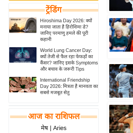
बजट
Hindi
ट्रेंडिंग
खेल
News
क्रिकेट
Hiroshima Day 2026: क्यों
Hindi
मनाया जाता है हिरोशिमा डे?
IPL
जानिए परमाणु हमले की पूरी
Videos
2026
कहानी
क्राइम
World Lung Cancer Day:
ई-पेपर
क्यों तेजी से फैल रहा फेफड़ों का
कैंसर? जानिए इसके Symptoms
मिसाल बेमिसाल
और बचाव के जरूरी Tips
शख्सियत
International Friendship
यंग इंडिया
Day 2026: मित्रता है मानवता का
साहित्य जगत
सबसे मजबूत सेतु
ऑटो वर्ल्ड
न्यूज ब्रीफ
आज का राशिफल
मनोरंजन जगत
मेष | Aries
बॉलीवुड