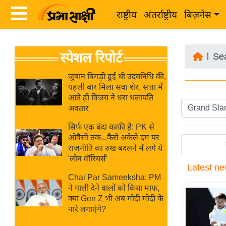
राष्ट्रीय
अंतर्राष्ट्रीय
बिज़नेस
Latest
ता
स्पेशल रिपोर्ट
News
|
Se
ज़ा
in
ख
जुबान बिगड़ी हुई थी उदयनिधि की,
Hindi
पहली बार मिला सवा शेर, सत्ता में
ब
आते ही विजय ने धरा थलापति
र
अवतार
Hindi
राष्ट्रीय
सिर्फ एक बंदा काफ़ी है: PK से
News
अंतर्राष्ट्रीय
ओवैसी तक...कैसे अकेले दम पर
Live
राजनीति का रुख बदलने में लगे ये
बिज़नेस
'लोन वॉरियर्स'
Latest
ne
उद्योग
Breaking
Chai Par Sameeksha: PM
जगत
News in
ने गाली देने वालों को किया माफ,
विशेषज्ञ
क्या Gen Z भी अब मोदी मोदी के
Hindi
नारे लगाएंगे?
राय