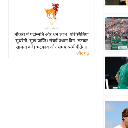
हॉलीवुड
फिल्म समीक्षा
Breaking
News
नौकरी में पदोन्नति और धन लाभ। परिस्थितियां
लाइफस्टाइल
सुधरेगी, सुख प्राप्ति। संघर्ष प्रधान दिन- डटकर
टेक्नॉलॉजी
सामना करें। भटकाव और समय व्यर्थ बीतेगा।
और पढ़ें
ब्यूटी/फैशन
घरेलू नुस्खे
पर्यटन स्थल
फिटनेस मंत्रा
रिलेशनशिप
राजनीति
विश्लेषण
समसामयिक
मातृभूमि